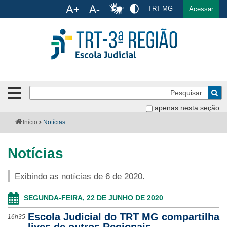
Ac
TRT-MG
English
Español
Português
Acessar
Ir para o conteúdo
Ir para o menu
Ir para a busca
Ir para o rodapé
Pe
Botão
de
Bus
apenas nesta seção
navegação
-
Institucional
Você
Início
Notícias
clique
está
para
aqui:
Formulários
abrir
Notícias
ou
Calendário
fechar
Exibindo as notícias de 6 de 2020.
o
Cursos
menu
SEGUNDA-FEIRA, 22 DE JUNHO DE 2020
Publicações
Escola Judicial do TRT MG compartilha
16h35