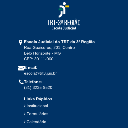
2024
Jan
Fev
Mar
Abr
Mai
Jun
Jul
Ago
Set
Out
Nov
Dez
Escola Judicial do TRT da 3ª Região
Rua Guaicurus, 201, Centro
2023
Belo Horizonte - MG
CEP: 30111-060
Jan
Fev
Mar
Abr
Mai
Jun
Jul
E-mail:
Ago
Set
Out
Nov
Dez
escola@trt3.jus.br
Telefone:
(31) 3235-9520
2022
Links Rápidos
Jan
Fev
Mar
Abr
Mai
Jun
Jul
Institucional
Ago
Set
Out
Nov
Dez
Formulários
Calendário