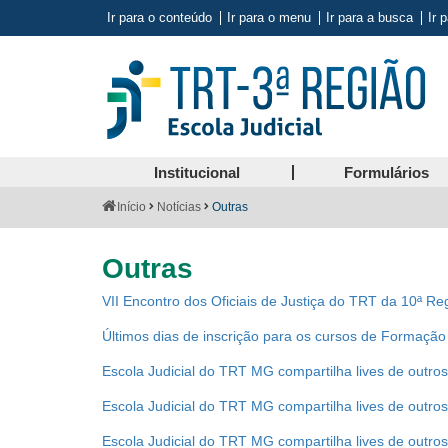
Ir para o conteúdo
Ir para o menu
Ir para a busca
Ir 
Institucional
Formulários
Você
Início
Notícias
Outras
está
aqui:
Outras
VII Encontro dos Oficiais de Justiça do TRT da 10ª Re
Últimos dias de inscrição para os cursos de Formaç
Escola Judicial do TRT MG compartilha lives de outro
Escola Judicial do TRT MG compartilha lives de outro
Escola Judicial do TRT MG compartilha lives de outro