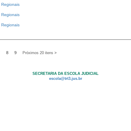
s Regionais
s Regionais
s Regionais
7
8
9
Próximos 20 itens
SECRETARIA DA ESCOLA JUDICIAL
escola@trt3.jus.br