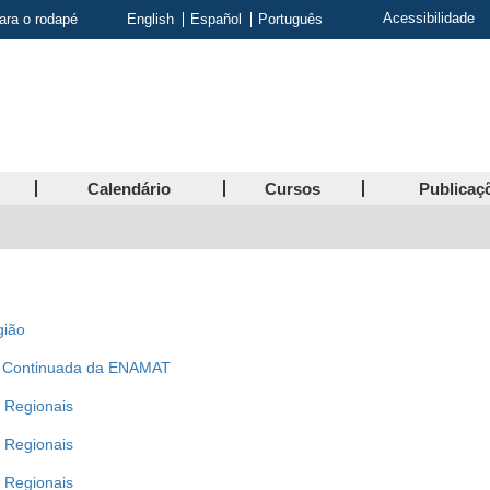
Acessibilidade
para o rodapé
English
Español
Português
Calendário
Cursos
Publicaç
gião
ão Continuada da ENAMAT
s Regionais
s Regionais
s Regionais