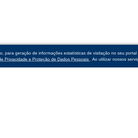
para geração de informações estatísticas de visitação no seu portal 
 de Privacidade e Proteção de Dados Pessoais
. Ao utilizar nossos ser