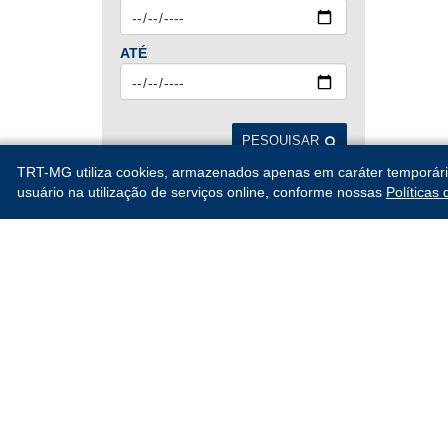
ATÉ
PESQUISAR
TRT-MG utiliza cookies, armazenados apenas em caráter temporário, 
usuário na utilização de serviços online, conforme nossas
Políticas
ANTERIORES
2026
Jan
Fev
Mar
Abr
Mai
Jun
Jul
Ago
MOSTRAR MAIS