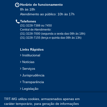
Jan
Fev
Mar
Abr
Mai
Jun
Jul
Horário de funcionamento
Ago
Set
Out
Nov
Dez
8h às 18h
Atendimento ao público: 10h às 17h
Telefones
2019
(31) 3228-7388 ou 7450
Central de Atendimento:
(31) 3228-7000 (segunda a sexta das 08h às 18h)
Jan
Fev
Mar
Abr
Mai
Jun
Jul
(31) 3228-7155 (terça e quinta das 08h às 13h)
Ago
Set
Out
Nov
Dez
Links Rápidos
Institucional
2018
Notícias
Serviços
Jan
Fev
Mar
Abr
Mai
Jun
Jul
Jurisprudência
Ago
Set
Out
Nov
Dez
Transparência
Legislação
2017
Ouvidoria
TRT-MG utiliza cookies, armazenados apenas em
Contato
Jan
Fev
Mar
Abr
Mai
Jun
Jul
caráter temporário, para geração de informações