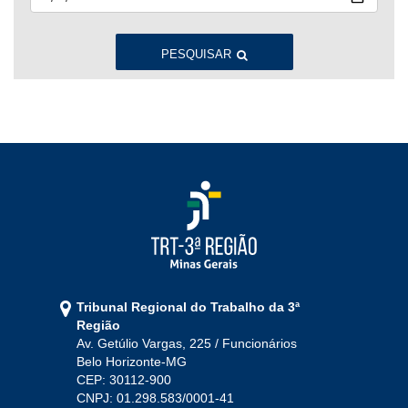
Jan
Fev
Mar
Abr
Mai
Jun
Jul
Ago
Set
Out
Nov
Dez
PESQUISAR
2022
Jan
Fev
Mar
Abr
Mai
Jun
Jul
Ago
Set
Out
Nov
Dez
2021
Jan
Fev
Mar
Abr
Mai
Jun
Jul
Tribunal Regional do Trabalho da 3ª
Ago
Set
Out
Nov
Dez
Região
Av. Getúlio Vargas, 225 / Funcionários
Belo Horizonte-MG
2020
CEP: 30112-900
CNPJ: 01.298.583/0001-41