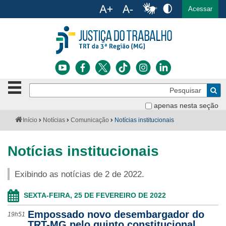
Ac
English
Español
Português
Acessar
Ir para o conteúdo
Ir para o menu
Ir para a busca
Ir para o rodapé
Botão
Pe
de
Bus
navegação
apenas nesta seção
Institucional
-
Você
Início
Notícias
Comunicação
Notícias institucionais
clique
está
Notícias
para
aqui:
abrir
Notícias institucionais
Serviços
ou
fechar
Exibindo as notícias de 2 de 2022.
o
Jurisprudência
menu
SEXTA-FEIRA, 25 DE FEVEREIRO DE 2022
Transparência
Empossado novo desembargador do
19h51
Legislação
TRT-MG pelo quinto constitucional