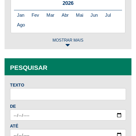
2026
Jan
Fev
Mar
Abr
Mai
Jun
Jul
Ago
MOSTRAR MAIS
2025
Jan
Fev
Mar
Abr
Mai
Jun
Jul
PESQUISAR
Ago
Set
Out
Nov
Dez
TEXTO
2024
Jan
Fev
Mar
Abr
Mai
Jun
Jul
DE
Ago
Set
Out
Nov
Dez
ATÉ
2023