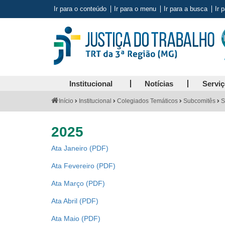
Ir para o conteúdo
Ir para o menu
Ir para a busca
Ir 
Institucional
Notícias
Servi
Você
Início
Institucional
Colegiados Temáticos
Subcomitês
S
está
aqui:
2025
Ata Janeiro
Ata Fevereiro
Ata Março
Ata Abril
Ata Maio