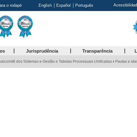
Acessibilida
para o rodapé
English
Español
Português
ços
Jurisprudência
Transparência
L
ubcomitê dos Sistemas e-Gestão e Tabelas Processuais Unificadas
Pautas e ata