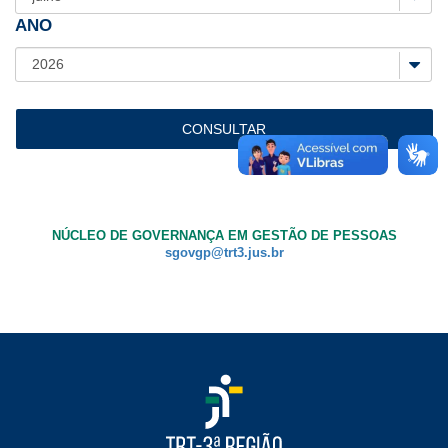
em
ANO
tabelas
com
legendas.
NÚCLEO DE GOVERNANÇA EM GESTÃO DE PESSOAS
sgovgp@trt3.jus.br