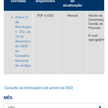
correlata
disponíveis
de
atualização
tabelas
Ouvidoria
com
PDF e ODS
Mensal
Núcleo de
Anexo V
Contato
Governança
legendas
da
Gestão de
Resolução
Pessoas
Esta
n. 102, de
página
E-mail:
15 de
ngovgp@trt3.j
possui
dezembro
1
de 2009
tabela(s)
do
com
Conselho
legenda.
Nacional
de Justiça
Exibir
legendas
das
tabelas?
Consulte as informações até janeiro de 2022
Saiba
MÊS
mais
sobre
acessibilidade