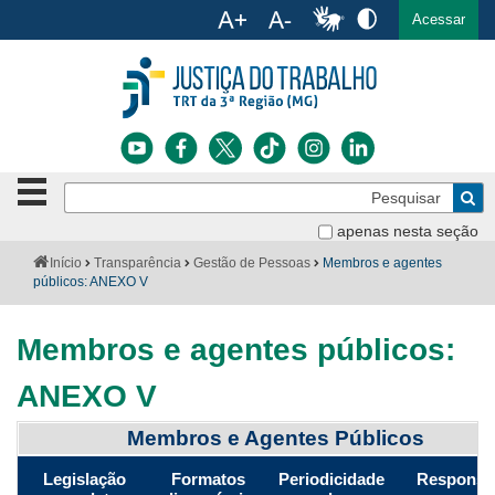
Ac
English
Español
Português
Acessar
Ir para o conteúdo
Ir para o menu
Ir para a busca
Ir para o rodapé
Botão
Pe
de
Bus
navegação
apenas nesta seção
Institucional
-
Você
Início
Transparência
Gestão de Pessoas
Membros e agentes
clique
está
públicos: ANEXO V
Notícias
para
aqui:
abrir
Serviços
ou
Membros e agentes públicos:
fechar
o
Jurisprudência
ANEXO V
menu
Transparência
Membros e Agentes Públicos
Aviso
Legislação
Formatos
Periodicidade
Responsá
Legislação
sobre