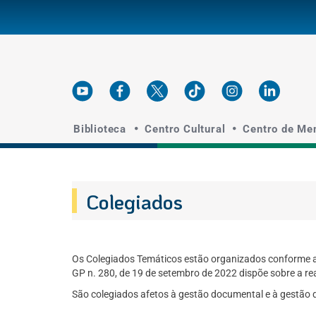
Ir para o conteúdo
English
Español
Português
Ir para o menu
Ir para a busca
Ir par
Biblioteca
Centro Cultural
Centro de Me
Colegiados
Os Colegiados Temáticos estão organizados conforme a R
GP n. 280, de 19 de setembro de 2022 dispõe sobre a re
São colegiados afetos à gestão documental e à gestão