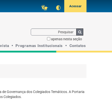
Acessibilidade
TRT-
Acessar
MG
Pesquisar
Buscar
apenas nesta seção
vista
Programas Institucionais
Contatos
ca de Governança dos Colegiados Temáticos. A Portaria
os Colegiados.