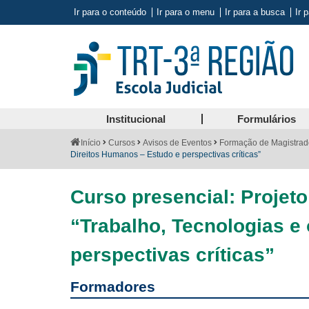
Ir para o conteúdo
Ir para o menu
Ir para a busca
Ir 
Institucional
Formulários
Você
Início
Cursos
Avisos de Eventos
Formação de Magistrado
está
Direitos Humanos – Estudo e perspectivas críticas”
aqui:
Curso presencial: Projeto
“Trabalho, Tecnologias e
perspectivas críticas”
Formadores