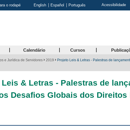
Acessibilidade
para o rodapé
English
Español
Português
Calendário
Cursos
Publicaç
s e Jurídica de Servidores
2019
Projeto Leis & Letras - Palestras de lançamen
 Leis & Letras - Palestras de lan
 os Desafios Globais dos Direito