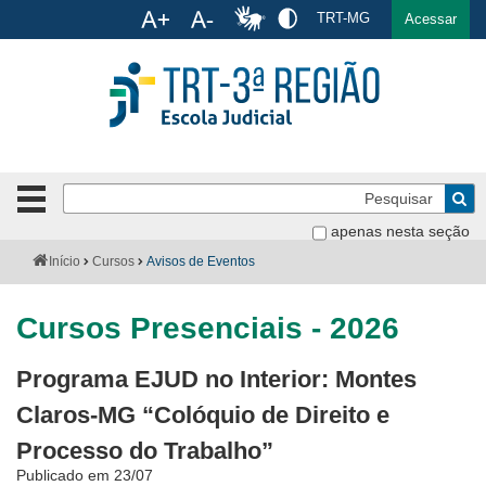
Ac
TRT-MG
English
Español
Português
Acessar
Ir para o conteúdo
Ir para o menu
Ir para a busca
Ir para o rodapé
Pe
Botão
de
Bus
apenas nesta seção
navegação
-
Institucional
Você
Início
Cursos
Avisos de Eventos
clique
está
para
aqui:
Formulários
abrir
Cursos Presenciais - 2026
ou
Calendário
fechar
Programa EJUD no Interior: Montes
o
Cursos
menu
Claros-MG “Colóquio de Direito e
Processo do Trabalho”
Publicações
Publicado em 23/07