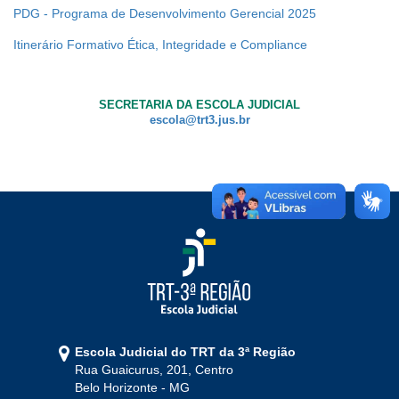
Notícias
PDG - Programa de Desenvolvimento Gerencial 2025
Itinerário Formativo Ética, Integridade e Compliance
Contato
SECRETARIA DA ESCOLA JUDICIAL
escola@trt3.jus.br
Escola Judicial do TRT da 3ª Região
Rua Guaicurus, 201, Centro
Belo Horizonte - MG