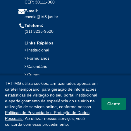
CEP: 30111-060
E-mail:
escola@trt3.jus.br
Telefone:
(31) 3235-9520
Links Rápidos
Institucional
Formulários
Calendário
Cursos
Publicações
TRT-MG utiliza cookies, armazenados apenas em
caráter temporário, para geração de informações
Notícias
estatísticas de visitação no seu portal institucional
Contato
e aperfeiçoamento da experiência do usuário na
Ciente
utilização de serviços online, conforme nossas
Mapa do Site
Políticas de Privacidade e Proteção de Dados
Pessoais
. Ao utilizar nossos serviços, você
concorda com esse procedimento.
PUBLICAÇÕES