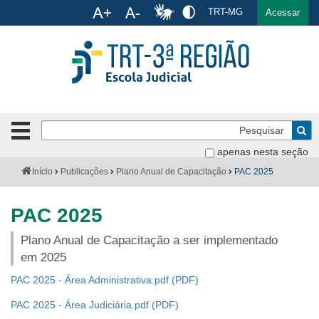
Ac
TRT-MG
English
Español
Português
Acessar
Ir para o conteúdo
Ir para o menu
Ir para a busca
Ir para o rodapé
Pe
Botão
de
Bus
apenas nesta seção
navegação
-
Institucional
Você
Início
Publicações
Plano Anual de Capacitação
PAC 2025
clique
está
para
aqui:
Formulários
abrir
PAC 2025
ou
Calendário
fechar
Plano Anual de Capacitação a ser implementado
o
em 2025
Cursos
menu
PAC 2025 - Área Administrativa.pdf
Publicações
PAC 2025 - Área Judiciária.pdf