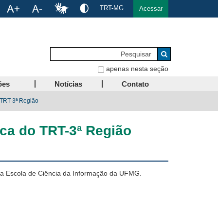
TRT-MG
Acessar
Pesquisar
Buscar
apenas nesta seção
ões
Notícias
Contato
 TRT-3ª Região
eca do TRT-3ª Região
ela Escola de Ciência da Informação da UFMG.