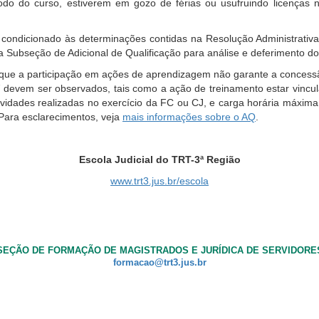
odo do curso, estiverem em gozo de férias ou usufruindo licenças n
tá condicionado às determinações contidas na Resolução Administrati
 Subseção de Adicional de Qualificação para análise e deferimento do
que a participação em ações de aprendizagem não garante a concessã
devem ser observados, tais como a ação de treinamento estar vincula
ividades realizadas no exercício da FC ou CJ, e carga horária máxima 
ara esclarecimentos, veja
mais informações sobre o AQ
.
Escola Judicial do TRT-3ª Região
www.trt3.jus.br/escola
SEÇÃO DE FORMAÇÃO DE MAGISTRADOS E JURÍDICA DE SERVIDORE
formacao@trt3.jus.br