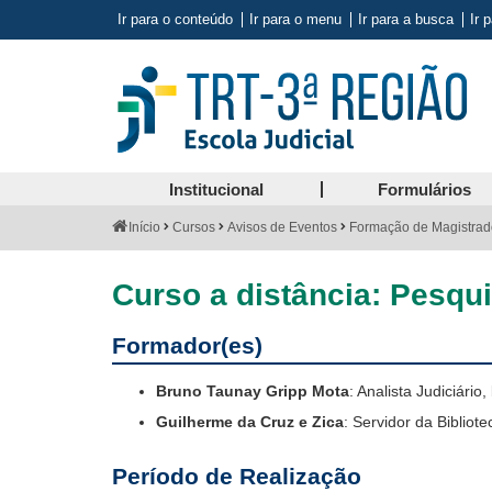
Ir para o conteúdo
Ir para o menu
Ir para a busca
Ir 
Institucional
Formulários
Você
Início
Cursos
Avisos de Eventos
Formação de Magistrado
está
aqui:
Curso a distância: Pesqui
Formador(es)
Bruno Taunay Gripp Mota
: Analista Judiciár
Guilherme da Cruz e Zica
: Servidor da Bibliot
Período de Realização