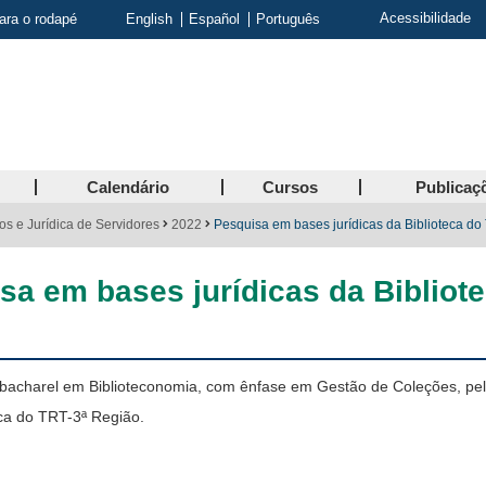
Acessibilidade
para o rodapé
English
Español
Português
Calendário
Cursos
Publicaç
s e Jurídica de Servidores
2022
Pesquisa em bases jurídicas da Biblioteca do
sa em bases jurídicas da Bibliot
io, bacharel em Biblioteconomia, com ênfase em Gestão de Coleções, p
eca do TRT-3ª Região.