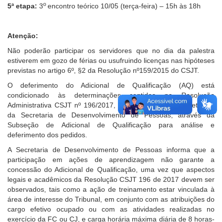
o
5ª etapa:
3
encontro teórico 10/05 (terça-feira) – 15h às 18h
Atenção:
Não poderão participar os servidores que no dia da palestra
estiverem em gozo de férias ou usufruindo licenças nas hipóteses
previstas no artigo 6º, §2 da Resolução nº159/2015 do CSJT.
O deferimento do Adicional de Qualificação (AQ) está
condicionado às determinações contidas na Resolução
Administrativa CSJT nº 196/2017, observando-se a competência
da Secretaria de Desenvolvimento de Pessoas, através da
Subseção de Adicional de Qualificação para análise e
deferimento dos pedidos.
A Secretaria de Desenvolvimento de Pessoas informa que a
participa
ção em ações de aprendizagem não garante a
concessão do Adicional de Qualificação, uma vez que aspectos
legais e acadêmicos da Resolução CSJT 196 de 2017 devem ser
observados, tais como a ação de treinamento estar vinculada à
área de interesse do Tribunal, em conjunto com as atribuições do
cargo efetivo ocupado ou com as atividades realizadas no
exercício da FC ou CJ, e carga horária máxima diária de 8 horas-