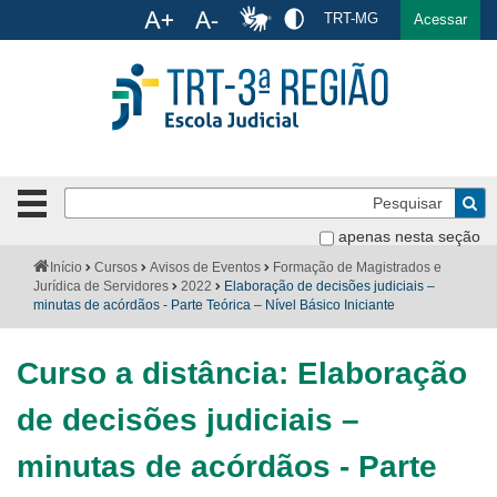
Ac
TRT-MG
English
Español
Português
Acessar
Ir para o conteúdo
Ir para o menu
Ir para a busca
Ir para o rodapé
Pe
Botão
de
Bus
apenas nesta seção
navegação
-
Institucional
Você
Início
Cursos
Avisos de Eventos
Formação de Magistrados e
clique
está
Jurídica de Servidores
2022
Elaboração de decisões judiciais –
para
aqui:
minutas de acórdãos - Parte Teórica – Nível Básico Iniciante
Formulários
abrir
ou
Calendário
Curso a distância: Elaboração
fechar
o
Cursos
de decisões judiciais –
menu
Publicações
minutas de acórdãos - Parte