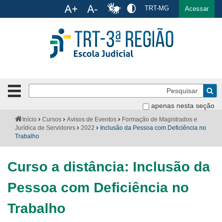
Ac
TRT-MG
English
Español
Português
Acessar
Ir para o conteúdo
Ir para o menu
Ir para a busca
Ir para o rodapé
Pe
Botão
de
Bus
apenas nesta seção
navegação
-
Institucional
Você
Início
Cursos
Avisos de Eventos
Formação de Magistrados e
clique
está
Jurídica de Servidores
2022
Inclusão da Pessoa com Deficiência no
para
aqui:
Trabalho
Formulários
abrir
ou
Calendário
Curso a distância: Inclusão da
fechar
o
Cursos
Pessoa com Deficiência no
menu
Publicações
Trabalho