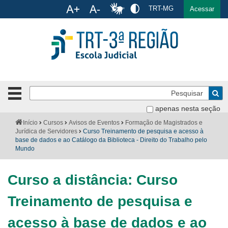
Ac
TRT-MG
English
Español
Português
Acessar
Ir para o conteúdo
Ir para o menu
Ir para a busca
Ir para o rodapé
Pe
Botão
de
Bus
apenas nesta seção
navegação
-
Institucional
Você
Início
Cursos
Avisos de Eventos
Formação de Magistrados e
clique
está
Jurídica de Servidores
Curso Treinamento de pesquisa e acesso à
para
aqui:
base de dados e ao Catálogo da Biblioteca - Direito do Trabalho pelo
Formulários
Mundo
abrir
ou
Calendário
fechar
Curso a distância: Curso
o
Cursos
menu
Treinamento de pesquisa e
Publicações
acesso à base de dados e ao