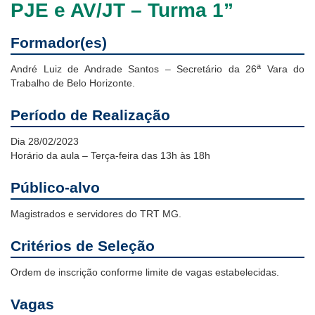
PJE e AV/JT – Turma 1”
Notícias
Contato
Formador(es)
a
André Luiz de Andrade Santos – Secretário da 26
Vara do
Trabalho de Belo Horizonte.
Período de Realização
Dia 28/02/2023
Horário da aula – Terça-feira das 13h às 18h
Público-alvo
Magistrados e servidores do TRT MG.
Critérios de Seleção
Ordem de inscrição conforme limite de vagas estabelecidas.
Vagas