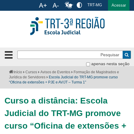
Ac
TRT-MG
English
Español
Português
Acessar
Ir para o conteúdo
Ir para o menu
Ir para a busca
Ir para o rodapé
Pe
Botão
de
Bus
apenas nesta seção
navegação
-
Institucional
Você
Início
Cursos
Avisos de Eventos
Formação de Magistrados e
clique
está
Jurídica de Servidores
Escola Judicial do TRT-MG promove curso
para
aqui:
“Oficina de extensões + PJE e AV/JT – Turma 1”
Formulários
abrir
ou
Calendário
Curso a distância: Escola
fechar
o
Cursos
Judicial do TRT-MG promove
menu
Publicações
curso “Oficina de extensões +