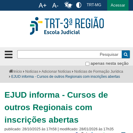
Ac
TRT-MG
English
Español
Português
Acessar
Ir para o conteúdo
Ir para o menu
Ir para a busca
Ir para o rodapé
Pe
Botão
de
Bus
apenas nesta seção
navegação
-
Institucional
Você
Início
Notícias
Adicionar Notícias
Notícias de Formação Jurídica
clique
está
EJUD informa - Cursos de outros Regionais com inscrições abertas
para
aqui:
Formulários
abrir
EJUD informa - Cursos de
ou
Calendário
fechar
outros Regionais com
o
Cursos
menu
inscrições abertas
Publicações
|
publicado:
28/10/2025 às 17h58
modificado:
28/01/2026 às 17h35