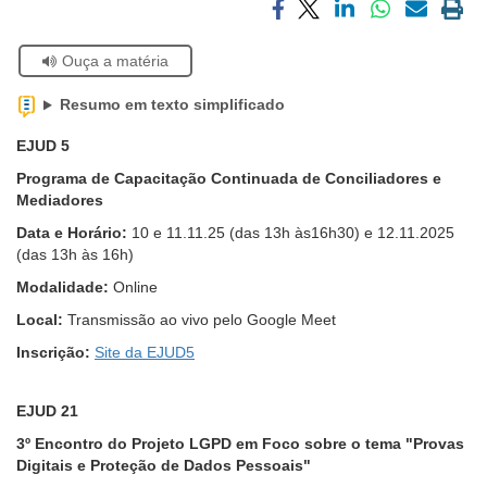
Notícias
Compartilhar
Compartilhar
Compartilhar
Compartilhar
Compartilh
Impri
via
via
via
via
via
a
Se
Contato
Ouça a matéria
facebook
twitter
linkedin
whatsapp
email
pági
estiver
atual
usando
Resumo em texto simplificado
leitor
de
EJUD 5
tela,
Programa de Capacitação Continuada de Conciliadores e
ignore
Mediadores
este
botão.
Data e Horário:
10 e 11.11.25 (das 13h às16h30) e 12.11.2025
Ele
(das 13h às 16h)
é
Modalidade:
Online
um
recurso
Local:
Transmissão ao vivo pelo Google Meet
de
Inscrição:
Site da EJUD5
acessibilidade
para
pessoas
EJUD 21
com
3º Encontro do Projeto LGPD em Foco sobre o tema "Provas
baixa
Digitais e Proteção de Dados Pessoais"
visão.