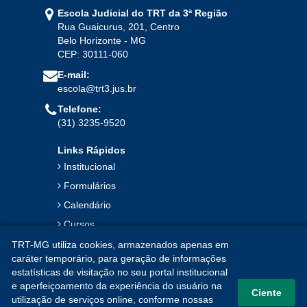
Escola Judicial do TRT da 3ª Região
Rua Guaicurus, 201, Centro
2023
Belo Horizonte - MG
CEP: 30111-060
Jan
Fev
Mar
Abr
Mai
Jun
Jul
E-mail:
Ago
Set
Out
Nov
Dez
escola@trt3.jus.br
Telefone:
(31) 3235-9520
2022
Links Rápidos
Jan
Fev
Mar
Abr
Mai
Jun
Jul
Institucional
Ago
Set
Out
Nov
Dez
Formulários
Calendário
2021
Cursos
Publicações
TRT-MG utiliza cookies, armazenados apenas em
Jan
Fev
Mar
Abr
Mai
Jun
Jul
caráter temporário, para geração de informações
Notícias
estatísticas de visitação no seu portal institucional
Ago
Set
Out
Nov
Dez
Contato
e aperfeiçoamento da experiência do usuário na
Ciente
utilização de serviços online, conforme nossas
Mapa do Site