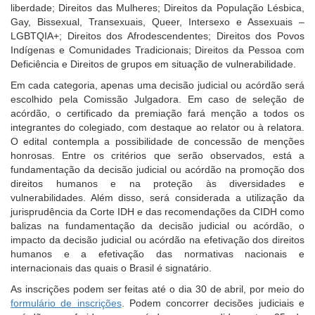
para
liberdade; Direitos das Mulheres; Direitos da População Lésbica,
pessoas
Gay, Bissexual, Transexuais, Queer, Intersexo e Assexuais –
com
LGBTQIA+; Direitos dos Afrodescendentes; Direitos dos Povos
baixa
Indígenas e Comunidades Tradicionais; Direitos da Pessoa com
visão.
Deficiência e Direitos de grupos em situação de vulnerabilidade.
Em cada categoria, apenas uma decisão judicial ou acórdão será
escolhido pela Comissão Julgadora. Em caso de seleção de
acórdão, o certificado da premiação fará menção a todos os
integrantes do colegiado, com destaque ao relator ou à relatora.
O edital contempla a possibilidade de concessão de menções
honrosas. Entre os critérios que serão observados, está a
fundamentação da decisão judicial ou acórdão na promoção dos
direitos humanos e na proteção às diversidades e
vulnerabilidades. Além disso, será considerada a utilização da
jurisprudência da Corte IDH e das recomendações da CIDH como
balizas na fundamentação da decisão judicial ou acórdão, o
impacto da decisão judicial ou acórdão na efetivação dos direitos
humanos e a efetivação das normativas nacionais e
internacionais das quais o Brasil é signatário.
As inscrições podem ser feitas até o dia 30 de abril, por meio do
formulário de inscrições
. Podem concorrer decisões judiciais e