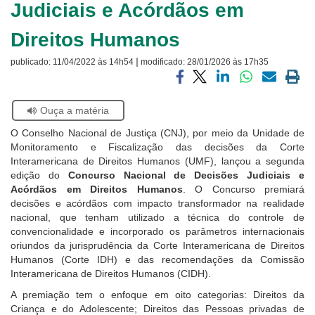
Judiciais e Acórdãos em
Notícias
Direitos Humanos
Contato
|
publicado:
11/04/2022 às 14h54
modificado:
28/01/2026 às 17h35
Compartilhar
Compartilhar
Compartilhar
Compartilhar
Compartilh
Impri
via
via
via
via
via
a
Se
Ouça a matéria
facebook
twitter
linkedin
whatsapp
email
pági
estiver
atual
O Conselho Nacional de Justiça (CNJ), por meio da Unidade de
usando
Monitoramento e Fiscalização das decisões da Corte
leitor
Interamericana de Direitos Humanos (UMF), lançou a segunda
de
edição do
Concurso Nacional de Decisões Judiciais e
tela,
Acórdãos em Direitos Humanos
. O Concurso premiará
ignore
decisões e acórdãos com impacto transformador na realidade
este
nacional, que tenham utilizado a técnica do controle de
botão.
convencionalidade e incorporado os parâmetros internacionais
Ele
oriundos da jurisprudência da Corte Interamericana de Direitos
é
Humanos (Corte IDH) e das recomendações da Comissão
um
Interamericana de Direitos Humanos (CIDH).
recurso
de
A premiação tem o enfoque em oito categorias: Direitos da
acessibilidade
Criança e do Adolescente; Direitos das Pessoas privadas de