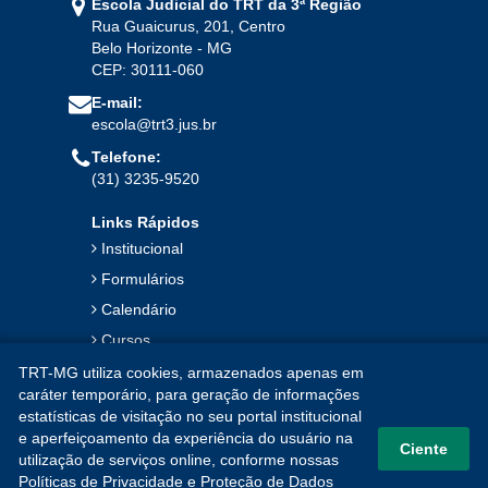
Escola Judicial do TRT da 3ª Região
Rua Guaicurus, 201, Centro
2023
Belo Horizonte - MG
CEP: 30111-060
Jan
Fev
Mar
Abr
Mai
Jun
Jul
E-mail:
Ago
Set
Out
Nov
Dez
escola@trt3.jus.br
Telefone:
(31) 3235-9520
2022
Links Rápidos
Jan
Fev
Mar
Abr
Mai
Jun
Jul
Institucional
Ago
Set
Out
Nov
Dez
Formulários
Calendário
2021
Cursos
Publicações
TRT-MG utiliza cookies, armazenados apenas em
Jan
Fev
Mar
Abr
Mai
Jun
Jul
caráter temporário, para geração de informações
Notícias
estatísticas de visitação no seu portal institucional
Ago
Set
Out
Nov
Dez
Contato
e aperfeiçoamento da experiência do usuário na
Ciente
utilização de serviços online, conforme nossas
Mapa do Site
Políticas de Privacidade e Proteção de Dados