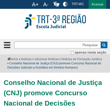
Ac
TRT-MG
English
Español
Português
Acessar
Ir para o conteúdo
Ir para o menu
Ir para a busca
Ir para o rodapé
Pe
Botão
de
Bus
apenas nesta seção
navegação
-
Institucional
Você
Início
Notícias
Adicionar Notícias
Notícias de Formação Jurídica
clique
está
Conselho Nacional de Justiça (CNJ) promove Concurso Nacional de
para
aqui:
Decisões Judiciais e Acórdãos em Direitos Humanos
Formulários
abrir
ou
Calendário
Conselho Nacional de Justiça
fechar
o
Cursos
(CNJ) promove Concurso
menu
Publicações
Nacional de Decisões