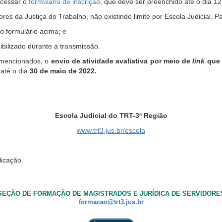
acessar o
formulário de inscrição
, que deve ser preenchido até o dia 12
es da Justiça do Trabalho, não existindo limite por Escola Judicial. Pa
do formulário acima; e
ibilizado durante a transmissão.
 mencionados, o
envio de atividade avaliativa por meio de
link
que 
 até o dia
30 de maio de 2022.
Escola Judicial do TRT-3ª Região
www.trt3.jus.br/escola
licação.
SEÇÃO DE FORMAÇÃO DE MAGISTRADOS E JURÍDICA DE SERVIDORE
formacao@trt3.jus.br