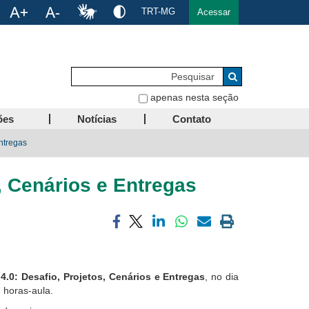
TRT-MG
Acessar
Pesquisar
Buscar
apenas nesta seção
ões
Notícias
Contato
ntregas
, Cenários e Entregas
Compartilhar
Compartilhar
Compartilhar
Compartilhar
Compartilhar
Imprimir
via
via
via
via
via
a
facebook
twitter
linkedin
whatsapp
email
página
atual
4.0: Desafio, Projetos, Cenários e Entregas
, no dia
2 horas-aula.