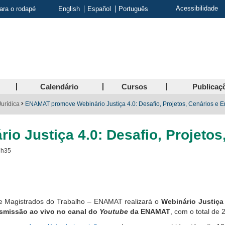
Acessibilidade
para o rodapé
English
Español
Português
Calendário
Cursos
Publicaç
urídica
ENAMAT promove Webinário Justiça 4.0: Desafio, Projetos, Cenários e E
 Justiça 4.0: Desafio, Projetos
7h35
e Magistrados do Trabalho – ENAMAT realizará
o
Webinário Justiça 
nsmissão ao vivo no canal do
Youtube
da ENAMAT
, com o total de 