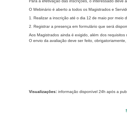
Para a efetivação das inscrições, o interessado deve 
tela,
O Webinário é aberto a todos os Magistrados e Servidor
ignore
este
1. Realizar a inscrição até o dia 12 de maio por meio 
botão.
2. Registrar a presença em formulário que será dispon
Ele
é
Aos Magistrados ainda é exigido, além do
s
requisitos
um
O envio da avaliação deve ser feito, obrigatoriamente,
recurso
de
acessibilidade
para
pessoas
com
baixa
visão.
Visualizações:
informação disponível 24h após a pub