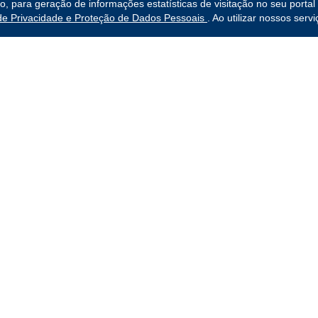
para geração de informações estatísticas de visitação no seu portal 
 de Privacidade e Proteção de Dados Pessoais
. Ao utilizar nossos ser
da 3ª Região
Links Rápidos
ro
Institucional
Formulários
Calendário
Cursos