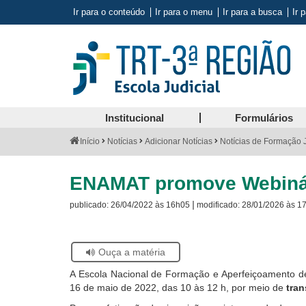
Ir para o conteúdo
Ir para o menu
Ir para a busca
Ir 
Institucional
Formulários
Você
Início
Notícias
Adicionar Notícias
Notícias de Formação J
está
aqui:
ENAMAT promove Webinário
|
publicado:
26/04/2022 às 16h05
modificado:
28/01/2026 às 1
Se
Ouça a matéria
estiver
A Escola
Nacional de Formação e Aperfeiçoamento d
usando
16 de maio de 2022, das 10 às 12 h, por meio de
tra
leitor
de