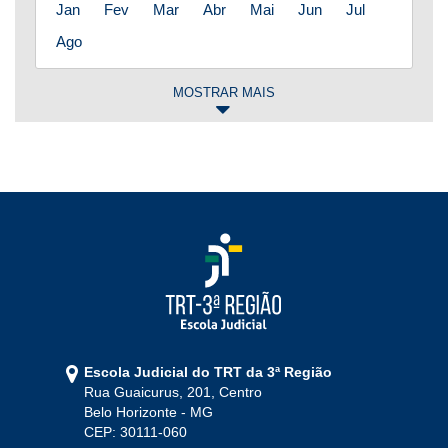
Jan
Fev
Mar
Abr
Mai
Jun
Jul
Ago
MOSTRAR MAIS
2025
Jan
Fev
Mar
Abr
Mai
Jun
Jul
Ago
Set
Out
Nov
Dez
2024
Jan
Fev
Mar
Abr
Mai
Jun
Jul
Ago
Set
Out
Nov
Dez
Escola Judicial do TRT da 3ª Região
Rua Guaicurus, 201, Centro
2023
Belo Horizonte - MG
CEP: 30111-060
Jan
Fev
Mar
Abr
Mai
Jun
Jul