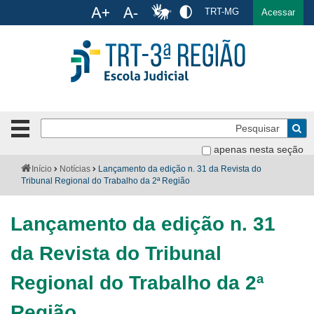
Ac
TRT-MG
English
Español
Português
Acessar
Ir para o conteúdo
Ir para o menu
Ir para a busca
Ir para o rodapé
Pe
Botão
de
Bus
apenas nesta seção
navegação
-
Institucional
Você
Início
Notícias
Lançamento da edição n. 31 da Revista do
clique
está
Tribunal Regional do Trabalho da 2ª Região
para
aqui:
Formulários
abrir
Lançamento da edição n. 31
ou
Calendário
fechar
da Revista do Tribunal
o
Cursos
menu
Regional do Trabalho da 2ª
Publicações
Região