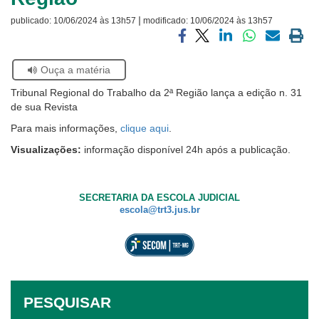
Notícias
|
publicado:
10/06/2024 às 13h57
modificado:
10/06/2024 às 13h57
Contato
Compartilhar
Compartilhar
Compartilhar
Compartilhar
Compartilh
Impri
via
via
via
via
via
a
Se
Ouça a matéria
facebook
twitter
linkedin
whatsapp
email
pági
estiver
atual
Tribunal Regional do Trabalho da 2ª Região lança a edição n. 31
usando
de sua Revista
leitor
de
Para mais informações,
clique aqui
.
tela,
Visualizações:
informação disponível 24h após a publicação.
ignore
este
botão.
Ele
SECRETARIA DA ESCOLA JUDICIAL
é
escola@trt3.jus.br
um
recurso
de
acessibilidade
para
pessoas
PESQUISAR
com