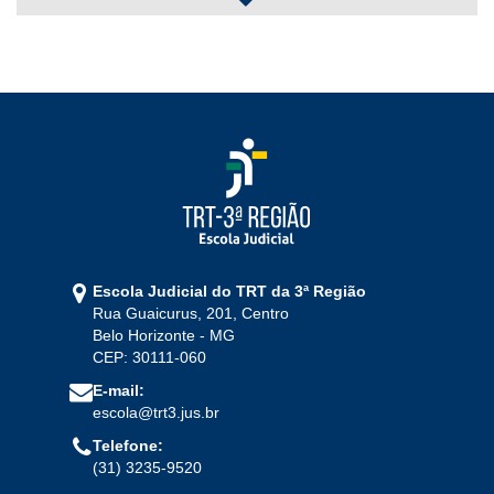
2025
Jan
Fev
Mar
Abr
Mai
Jun
Jul
Ago
Set
Out
Nov
Dez
2024
Jan
Fev
Mar
Abr
Mai
Jun
Jul
Ago
Set
Out
Nov
Dez
Escola Judicial do TRT da 3ª Região
Rua Guaicurus, 201, Centro
2023
Belo Horizonte - MG
CEP: 30111-060
Jan
Fev
Mar
Abr
Mai
Jun
Jul
E-mail:
Ago
Set
Out
Nov
Dez
escola@trt3.jus.br
Telefone:
(31) 3235-9520
2022