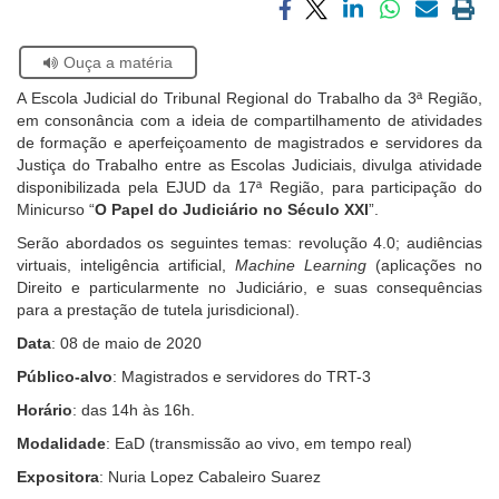
Notícias
Compartilhar
Compartilhar
Compartilhar
Compartilhar
Compartilh
Impri
via
via
via
via
via
a
Se
Contato
Ouça a matéria
facebook
twitter
linkedin
whatsapp
email
pági
estiver
atual
A Escola Judicial do Tribunal Regional do Trabalho da 3ª Região,
usando
em consonância com a ideia de compartilhamento de atividades
leitor
de formação e aperfeiçoamento de
m
agistrados e servidores da
de
Justiça do Trabalho entre as Escolas Judiciais, divulga atividade
tela,
disponibilizada pela EJUD da 17ª Região, para participação do
ignore
Minicurso “
O Papel do Judiciário no Século XXI
”.
este
botão.
Serão abordados os seguintes temas: revolução 4.0; audiências
Ele
virtuais, inteligência artificial,
Machine Learning
(aplicações no
é
Direito e particularmente no Judiciário, e suas consequências
um
para a prestação de tutela jurisdicional).
recurso
Data
: 08 de maio de 2020
de
acessibilidade
Público-alvo
: Magistrados e servidores do TRT-3
para
Horário
: das 14h às 16h.
pessoas
com
Modalidade
: EaD (transmissão ao vivo, em tempo real)
baixa
Expositora
: Nuria Lopez Cabaleiro Suarez
visão.