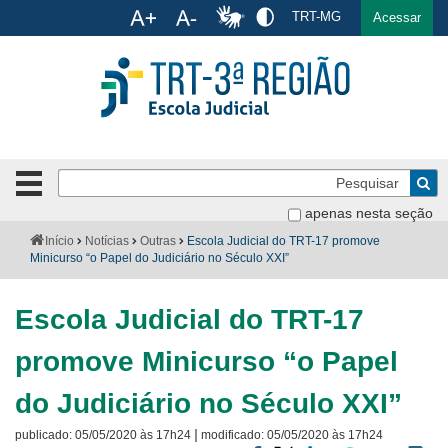
Ac
TRT-MG
English
Español
Português
Acessar
Ir para o conteúdo
Ir para o menu
Ir para a busca
Ir para o rodapé
Pe
Botão
de
Bus
apenas nesta seção
navegação
-
Institucional
Você
Início
Notícias
Outras
Escola Judicial do TRT-17 promove
clique
está
Minicurso “o Papel do Judiciário no Século XXI”
para
aqui:
Formulários
abrir
Escola Judicial do TRT-17
ou
Calendário
fechar
promove Minicurso “o Papel
o
Cursos
menu
do Judiciário no Século XXI”
Publicações
|
publicado:
05/05/2020 às 17h24
modificado:
05/05/2020 às 17h24