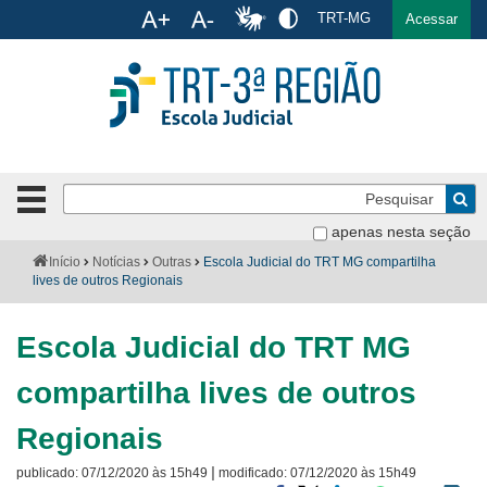
Ac
TRT-MG
English
Español
Português
Acessar
Ir para o conteúdo
Ir para o menu
Ir para a busca
Ir para o rodapé
Pe
Botão
de
Bus
apenas nesta seção
navegação
-
Institucional
Você
Início
Notícias
Outras
Escola Judicial do TRT MG compartilha
clique
está
lives de outros Regionais
para
aqui:
Formulários
abrir
Escola Judicial do TRT MG
ou
Calendário
fechar
compartilha lives de outros
o
Cursos
menu
Regionais
Publicações
|
publicado:
07/12/2020 às 15h49
modificado:
07/12/2020 às 15h49