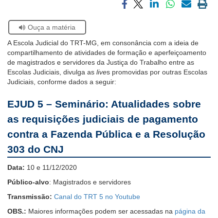
Notícias
Compartilhar
Compartilhar
Compartilhar
Compartilhar
Compartilh
Impri
via
via
via
via
via
a
Se
Contato
Ouça a matéria
facebook
twitter
linkedin
whatsapp
email
pági
estiver
atual
A Escola Judicial do TRT-MG, em consonância com a ideia de
usando
compartilhamento de atividades de formação e aperfeiçoamento
leitor
de magistrados e servidores da Justiça do Trabalho entre as
de
Escolas Judiciais, divulga as
live
s promovidas por outras Escolas
tela,
Judiciais, conforme dados a seguir:
ignore
este
EJUD 5 – Seminário: Atualidades sobre
botão.
Ele
as requisições judiciais de pagamento
é
um
contra a Fazenda Pública e a Resolução
recurso
303 do CNJ
de
acessibilidade
Data:
10 e 11/12/2020
para
pessoas
Público-alvo
: Magistrados e servidores
com
Transmissão:
Canal do TRT 5 no Youtube
baixa
visão.
OBS.:
Maiores informações podem ser acessadas na
página da