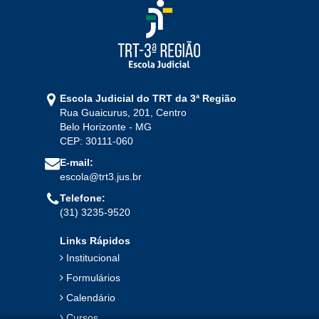
2024
Jan
Fev
Mar
Abr
Mai
Jun
Jul
Ago
Set
Out
Nov
Dez
Escola Judicial do TRT da 3ª Região
Rua Guaicurus, 201, Centro
2023
Belo Horizonte - MG
CEP: 30111-060
Jan
Fev
Mar
Abr
Mai
Jun
Jul
E-mail:
Ago
Set
Out
Nov
Dez
escola@trt3.jus.br
Telefone:
(31) 3235-9520
2022
Links Rápidos
Jan
Fev
Mar
Abr
Mai
Jun
Jul
Institucional
Ago
Set
Out
Nov
Dez
Formulários
Calendário
2021
Cursos