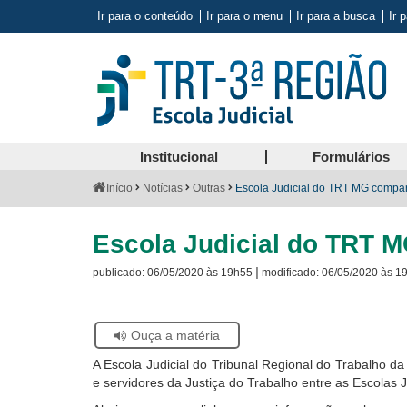
Ir para o conteúdo
Ir para o menu
Ir para a busca
Ir 
Institucional
Formulários
Você
Início
Notícias
Outras
Escola Judicial do TRT MG comparti
está
aqui:
Escola Judicial do TRT MG
|
publicado:
06/05/2020 às 19h55
modificado:
06/05/2020 às 1
Se
Ouça a matéria
estiver
A Escola Judicial do Tribunal Regional do Trabalho 
usando
e servidores da Justiça do Trabalho entre as Escolas J
leitor
de