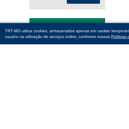
ANTERIORES
TRT-MG utiliza cookies, armazenados apenas em caráter temporário, 
usuário na utilização de serviços online, conforme nossas
Políticas
2026
Jan
Fev
Mar
Abr
Mai
Jun
Jul
Ago
MOSTRAR MAIS
2025
Jan
Fev
Mar
Abr
Mai
Jun
Jul
Ago
Set
Out
Nov
Dez
Escola Judicial do TRT 