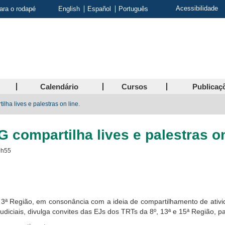
Acessibilidade
para o rodapé
English
Español
Português
Calendário
Cursos
Publicaç
lha lives e palestras on line.
 compartilha lives e palestras on
9h55
da 3ª Região, em consonância com a ideia de compartilhamento de ati
udiciais, divulga convites das EJs dos TRTs da 8º, 13ª e 15ª Região, p