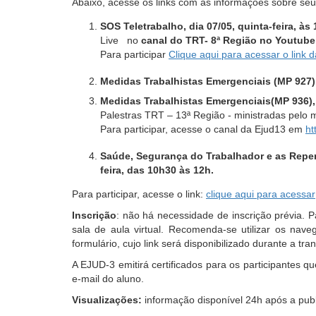
Abaixo, acesse os links com as informações sobre seu
tela,
ignore
SOS Teletrabalho,
dia
07/05
, quinta-feira, às
este
Live no
canal do TRT- 8ª Região no Youtube
botão.
Para participar
Clique aqui para acessar o link 
Ele
é
Medidas Trabalhistas Emergenciais (MP 927), 
um
Medidas Trabalhistas Emergenciais(MP 936), d
recurso
Palestras TRT – 13ª Região - ministradas pelo
de
Para participar, acesse o canal da Ejud13 em
ht
acessibilidade
para
Saúde, Segurança do Trabalhador e as Reper
pessoas
feira, das 10h30 às 12h.
com
Para participar, acesse o link:
baixa
clique aqui para acessar
visão.
Inscrição
: não há necessidade de inscrição prévia. Pa
sala de aula virtual. Recomenda-se utilizar os na
formulário, cujo link será disponibilizado durante a tr
A EJUD-3 emitirá certificados para os participantes
e-mail do aluno
.
Visualizações:
informação disponível 24h após a pub