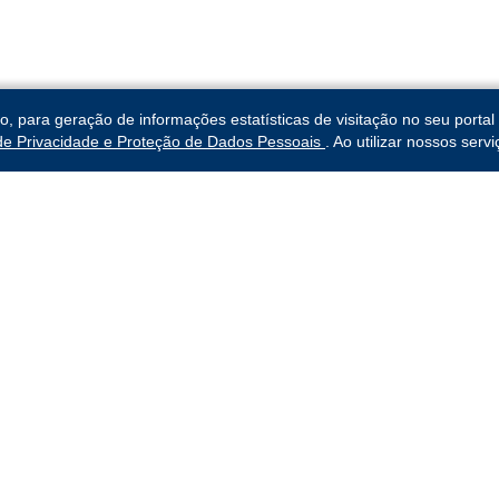
para geração de informações estatísticas de visitação no seu portal 
 de Privacidade e Proteção de Dados Pessoais
. Ao utilizar nossos ser
da 3ª Região
Links Rápidos