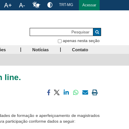
TRT-MG
Acessar
Pesquisar
Buscar
apenas nesta seção
ões
Notícias
Contato
 line.
Compartilhar
Compartilhar
Compartilhar
Compartilhar
Compartilhar
Imprimir
via
via
via
via
via
a
facebook
twitter
linkedin
whatsapp
email
página
atual
vidades de formação e aperfeiçoamento de magistrados
ara participação conforme dados a seguir: