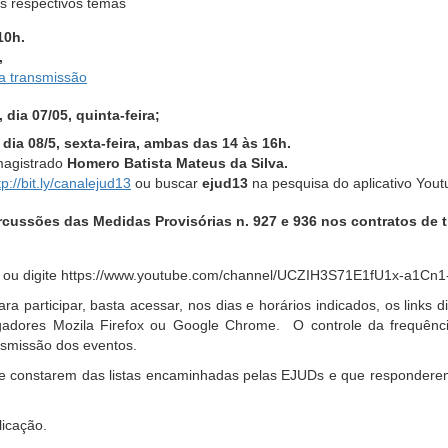
s respectivos temas
10h.
,
da transmissão
dia 07/05, quinta-feira;
ia 08/5, sexta-feira,
ambas das 14 às 16h.
 magistrado
Homero Batista Mateus da Silva.
tp://bit.ly/canalejud13
ou buscar
ejud13
na pesquisa do aplicativo Yout
cussões das Medidas Provisórias n. 927 e 936 nos contratos de t
ou digite https://www.youtube.com/channel/UCZIH3S71E1fU1x-a1Cn1-
ra participar, basta acessar, nos dias e horários indicados, os links 
vegadores Mozila Firefox ou Google Chrome. O controle da frequên
ansmissão dos eventos.
 que constarem das listas encaminhadas pelas EJUDs e que responder
licação.