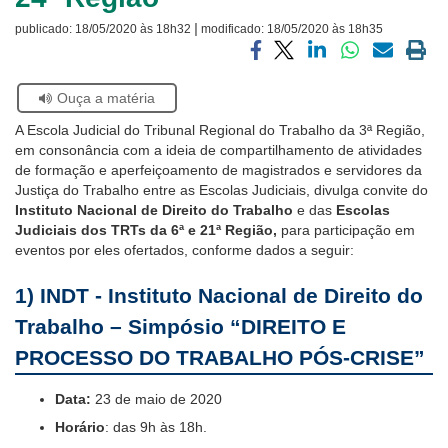
Notícias
|
publicado:
18/05/2020 às 18h32
modificado:
18/05/2020 às 18h35
Contato
Compartilhar
Compartilhar
Compartilhar
Compartilhar
Compartilh
Impri
via
via
via
via
via
a
Se
Ouça a matéria
facebook
twitter
linkedin
whatsapp
email
pági
estiver
atual
A Escola Judicial do Tribunal Regional do Trabalho da 3ª Região,
usando
em consonância com a ideia de compartilhamento de atividades
leitor
de formação e aperfeiçoamento de magistrados e servidores da
de
Justiça do Trabalho entre as Escolas Judiciais, divulga convite do
tela,
Instituto Nacional de Direito do Trabalho
e das
Escolas
ignore
Judiciais dos TRTs da 6ª e 21ª Região,
para participação em
este
eventos por eles ofertados, conforme dados a seguir:
botão.
Ele
1) INDT - Instituto Nacional de Direito do
é
um
Trabalho –
Simpósio
“
DIREITO E
recurso
de
PROCESSO DO TRABALHO PÓS-CRISE”
acessibilidade
para
Data:
23 de maio de 2020
pessoas
Horário
: das 9h às 18h.
com