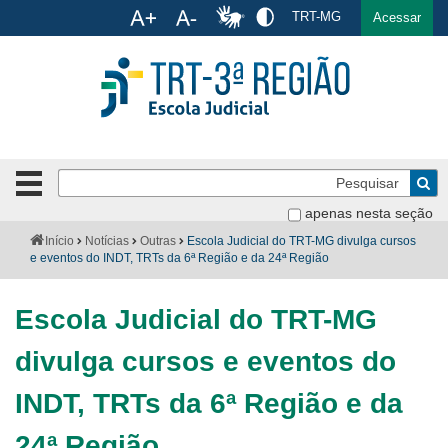
Ac
TRT-MG
English
Español
Português
Acessar
Ir para o conteúdo
Ir para o menu
Ir para a busca
Ir para o rodapé
Pe
Botão
de
Bus
apenas nesta seção
navegação
-
Institucional
Você
Início
Notícias
Outras
Escola Judicial do TRT-MG divulga cursos
clique
está
e eventos do INDT, TRTs da 6ª Região e da 24ª Região
para
aqui:
Formulários
abrir
Escola Judicial do TRT-MG
ou
Calendário
fechar
divulga cursos e eventos do
o
Cursos
menu
INDT, TRTs da 6ª Região e da
Publicações
24ª Região