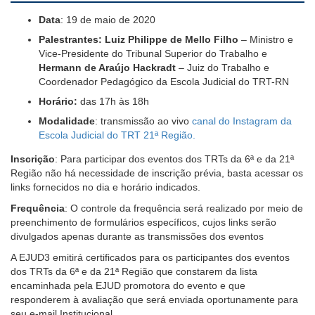
Data
: 19 de maio de 2020
Palestrantes: Luiz Philippe de Mello Filho
– Ministro e
Vice-Presidente do Tribunal Superior do Trabalho e
Hermann de Araújo Hackradt
– Juiz do Trabalho e
Coordenador Pedagógico da Escola Judicial do TRT-RN
Horário:
das 17h às 18h
Modalidade
: transmissão ao vivo
canal do Instagram da
Escola Judicial do TRT 21ª Região.
Inscrição
: Para participar dos eventos dos TRTs da 6ª e da 21ª
Região não há necessidade de inscrição prévia, basta acessar os
links fornecidos no dia e horário indicados.
Frequência
: O controle da frequência será realizado por meio de
preenchimento de formulários específicos, cujos links serão
divulgados apenas durante as transmissões dos eventos
A EJUD3 emitirá certificados para os participantes dos eventos
dos TRTs da 6ª e da 21ª Região que constarem da lista
encaminhada pela EJUD promotora do evento e que
responderem à avaliação que será enviada oportunamente para
seu e-mail Institucional.