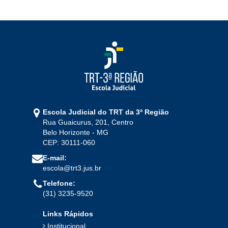
Ago
Set
Out
Nov
Dez
2024
Jan
Fev
Mar
Abr
Mai
Jun
Jul
Ago
Set
Out
Nov
Dez
Escola Judicial do TRT da 3ª Região
Rua Guaicurus, 201, Centro
2023
Belo Horizonte - MG
CEP: 30111-060
Jan
Fev
Mar
Abr
Mai
Jun
Jul
E-mail:
Ago
Set
Out
Nov
Dez
escola@trt3.jus.br
Telefone:
(31) 3235-9520
2022
Links Rápidos
Jan
Fev
Mar
Abr
Mai
Jun
Jul
Institucional