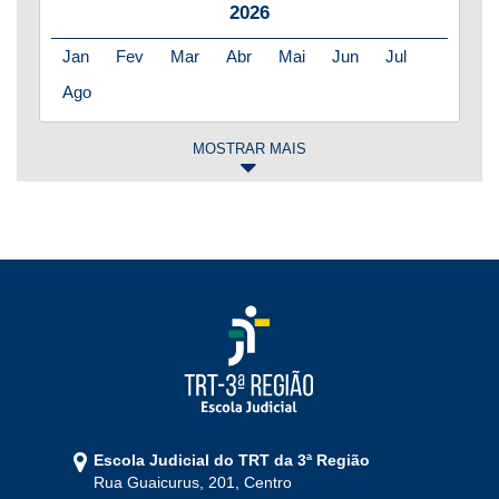
2026
Jan
Fev
Mar
Abr
Mai
Jun
Jul
Ago
MOSTRAR MAIS
2025
Jan
Fev
Mar
Abr
Mai
Jun
Jul
Ago
Set
Out
Nov
Dez
2024
Jan
Fev
Mar
Abr
Mai
Jun
Jul
Ago
Set
Out
Nov
Dez
Escola Judicial do TRT da 3ª Região
Rua Guaicurus, 201, Centro
2023