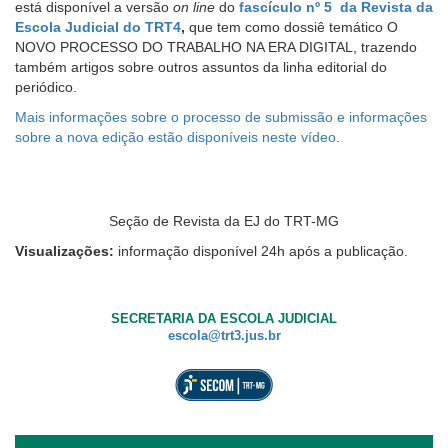
está disponível a versão
on line
do
fascículo nº 5
da
Revista da
Notícias
leitor
Escola Judicial do TRT4
,
que tem como dossiê temático O
de
NOVO PROCESSO DO TRABALHO NA ERA DIGITAL, trazendo
tela,
Contato
também artigos sobre outros assuntos da linha editorial do
ignore
periódico.
este
botão.
Mais informações sobre o processo de submissão e informações
Ele
sobre a nova edição estão disponíveis neste vídeo
.
é
um
recurso
de
Seção
de Revista da EJ do TRT-MG
acessibilidade
para
Visualizações:
informação disponível 24h após a publicação.
pessoas
com
baixa
SECRETARIA DA ESCOLA JUDICIAL
visão.
escola@trt3.jus.br