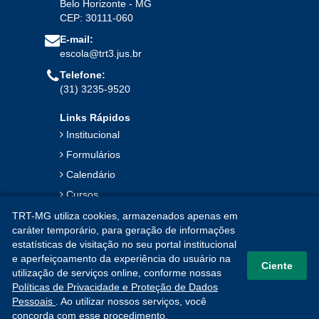
Belo Horizonte - MG
CEP: 30111-060
Jan
Fev
Mar
Abr
Mai
Jun
Jul
E-mail:
Ago
Set
Out
Nov
Dez
escola@trt3.jus.br
Telefone:
(31) 3235-9520
2022
Links Rápidos
Jan
Fev
Mar
Abr
Mai
Jun
Jul
Institucional
Ago
Set
Out
Nov
Dez
Formulários
Calendário
2021
Cursos
Publicações
TRT-MG utiliza cookies, armazenados apenas em
Jan
Fev
Mar
Abr
Mai
Jun
Jul
caráter temporário, para geração de informações
Notícias
estatísticas de visitação no seu portal institucional
Ago
Set
Out
Nov
Dez
Contato
e aperfeiçoamento da experiência do usuário na
Ciente
utilização de serviços online, conforme nossas
Mapa do Site
Políticas de Privacidade e Proteção de Dados
2020
Pessoais
. Ao utilizar nossos serviços, você
concorda com esse procedimento.