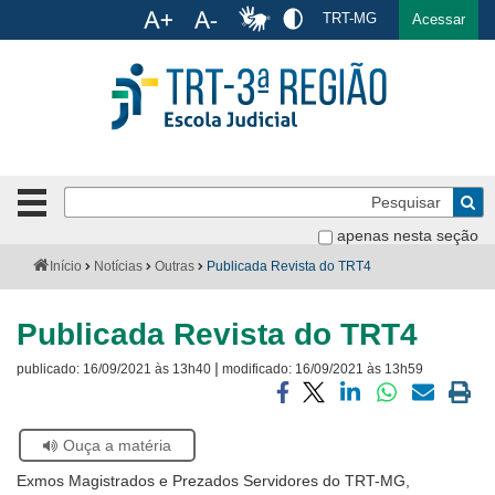
Ac
TRT-MG
English
Español
Português
Acessar
Ir para o conteúdo
Ir para o menu
Ir para a busca
Ir para o rodapé
Pe
Botão
de
Bus
apenas nesta seção
navegação
-
Institucional
Você
Início
Notícias
Outras
Publicada Revista do TRT4
clique
está
para
aqui:
Formulários
abrir
Publicada Revista do TRT4
ou
Calendário
|
fechar
publicado:
16/09/2021 às 13h40
modificado:
16/09/2021 às 13h59
o
Cursos
Compartilhar
Compartilhar
Compartilhar
Compartilhar
Compartilh
Impri
menu
via
via
via
via
via
a
Se
Ouça a matéria
facebook
twitter
linkedin
whatsapp
email
pági
Publicações
estiver
atual
Exmos Magistrados e Prezados Servidores do TRT-MG,
usando