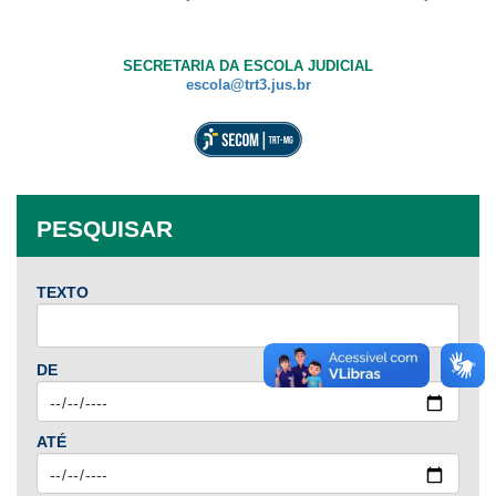
baixa
visão.
SECRETARIA DA ESCOLA JUDICIAL
escola@trt3.jus.br
PESQUISAR
TEXTO
DE
ATÉ