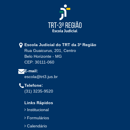
2024
Jan
Fev
Mar
Abr
Mai
Jun
Jul
Ago
Set
Out
Nov
Dez
Escola Judicial do TRT da 3ª Região
Rua Guaicurus, 201, Centro
2023
Belo Horizonte - MG
CEP: 30111-060
Jan
Fev
Mar
Abr
Mai
Jun
Jul
E-mail:
Ago
Set
Out
Nov
Dez
escola@trt3.jus.br
Telefone:
(31) 3235-9520
2022
Links Rápidos
Jan
Fev
Mar
Abr
Mai
Jun
Jul
Institucional
Ago
Set
Out
Nov
Dez
Formulários
Calendário