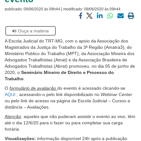
Notícias
|
publicado:
09/06/2020 às 09h44
modificado:
09/06/2020 às 09h44
Contato
Compartilhar
Compartilhar
Compartilhar
Compartilhar
Compartilh
Impri
via
via
via
via
via
a
Se
Ouça a matéria
facebook
twitter
linkedin
whatsapp
email
pági
estiver
atual
A Escola Judicial do TRT-MG, com o apoio da Associação dos
usando
Magistrados da Justiça do Trabalho da 3ª Região (Amatra3), do
leitor
Ministério Público do Trabalho (MPT), da Associação Mineira dos
de
Advogados Trabalhistas (Amat) e da Associação Brasileira de
tela,
Advogados Trabalhistas (Abrat) promoveu, no dia 05 de junho de
ignore
2020, o
Seminário Mineiro de Direito e Processo do
este
Trabalho
.
botão.
Ele
O
formulário de avaliação
do evento é acessado clicando-se
é
AQUI
, acessando-o pelo link disponibilizado no
Webinar Center
um
ou pelo link de acesso na página da Escola Judicial – Cursos a
recurso
distância – Avaliações.
de
Atenção
: aqueles que não puderam assistir o evento ao vivo, têm
acessibilidade
até o dia 12/6/20 para o fazer ou para completar sua carga
para
horária.
pessoas
com
Visualizações:
informação disponível 24h após a publicação.