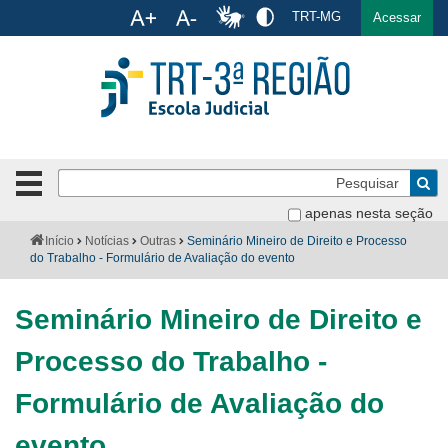
Ac
TRT-MG
English
Español
Português
Acessar
Ir para o conteúdo
Ir para o menu
Ir para a busca
Ir para o rodapé
Pe
Botão
de
Bus
apenas nesta seção
navegação
-
Institucional
Você
Início
Notícias
Outras
Seminário Mineiro de Direito e Processo
clique
está
do Trabalho - Formulário de Avaliação do evento
para
aqui:
Formulários
abrir
Seminário Mineiro de Direito e
ou
Calendário
fechar
Processo do Trabalho -
o
Cursos
menu
Formulário de Avaliação do
Publicações
evento