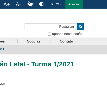
TRT-MG
Acessar
Pesquisar
Buscar
apenas nesta seção
ões
Notícias
Contato
2021
o Letal - Turma 1/2021
RT-MG