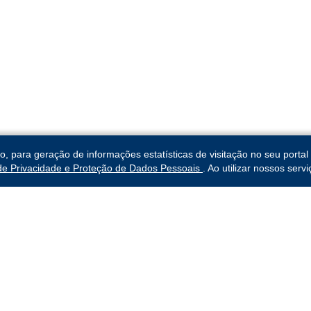
para geração de informações estatísticas de visitação no seu portal 
 de Privacidade e Proteção de Dados Pessoais
. Ao utilizar nossos ser
da 3ª Região
Links Rápidos
ro
Institucional