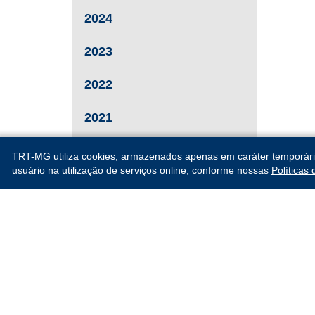
2024
2023
2022
2021
2020
TRT-MG utiliza cookies, armazenados apenas em caráter temporário, 
usuário na utilização de serviços online, conforme nossas
Políticas
2019
Escola Judicial do TRT 
Rua Guaicurus, 201, Cent