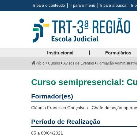
Ir para o conteúdo
Ir para o menu
Ir para a busca
Ir 
Institucional
Formulários
Você
Início
Cursos
Avisos de Eventos
Formação Administrativ
está
aqui:
Curso semipresencial: Cu
Formador(es)
Cláudio Francisco Gonçalves - Chefe da seção operaci
Período de Realização
05 a 09/04/2021