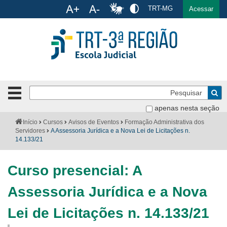
Ac
TRT-MG
English
Español
Português
Acessar
Ir para o conteúdo
Ir para o menu
Ir para a busca
Ir para o rodapé
Pe
Botão
de
Bus
apenas nesta seção
navegação
-
Institucional
Você
Início
Cursos
Avisos de Eventos
Formação Administrativa dos
clique
está
Servidores
A Assessoria Jurídica e a Nova Lei de Licitações n.
para
aqui:
14.133/21
Formulários
abrir
ou
Calendário
Curso presencial: A
fechar
o
Cursos
Assessoria Jurídica e a Nova
menu
Publicações
Lei de Licitações n. 14.133/21