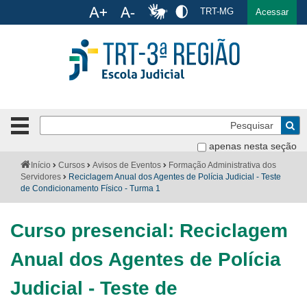
Ac
TRT-MG
English
Español
Português
Acessar
Ir para o conteúdo
Ir para o menu
Ir para a busca
Ir para o rodapé
Pe
Botão
de
Bus
apenas nesta seção
navegação
-
Institucional
Você
Início
Cursos
Avisos de Eventos
Formação Administrativa dos
clique
está
Servidores
Reciclagem Anual dos Agentes de Polícia Judicial - Teste
para
aqui:
de Condicionamento Físico - Turma 1
Formulários
abrir
ou
Calendário
Curso presencial: Reciclagem
fechar
o
Cursos
Anual dos Agentes de Polícia
menu
Publicações
Judicial - Teste de