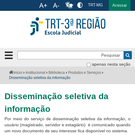
Ac
TRT-MG
English
Español
Português
Acessar
Ir para o conteúdo
Ir para o menu
Ir para a busca
Ir para o rodapé
Pe
Botão
de
Bus
apenas nesta seção
navegação
-
Institucional
Você
Início
Institucional
Biblioteca
Produtos e Serviços
clique
está
Disseminação seletiva da informação
para
aqui:
Formulários
abrir
Disseminação seletiva da
ou
Calendário
fechar
informação
o
Cursos
menu
Por meio do serviço de disseminação seletiva da informação, o
Publicações
usuário (magistrado, servidor e estagiário) é comunicado quando
um novo documento de seu interesse fica disponível no sistema.