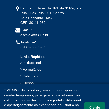
Escola Judicial do TRT da 3ª Região
Rua Guaicurus, 201, Centro
Belo Horizonte - MG
CEP: 30111-060
E-mail:
escola@trt3.jus.br
Telefone:
(31) 3235-9520
Links Rápidos
Institucional
Formulários
Calendário
Cursos
Publicações
TRT-MG utiliza cookies, armazenados apenas em
caráter temporário, para geração de informações
Notícias
estatísticas de visitação no seu portal institucional
Contato
e aperfeiçoamento da experiência do usuário na
Ciente