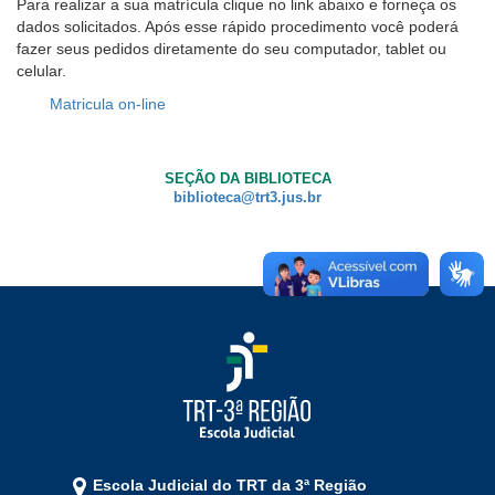
Para realizar a sua matrícula clique no link abaixo e forneça os
Notícias
dados solicitados. Após esse rápido procedimento você poderá
fazer seus pedidos diretamente do seu computador, tablet ou
Contato
celular.
Matricula on-line
SEÇÃO DA BIBLIOTECA
biblioteca@trt3.jus.br
Escola Judicial do TRT da 3ª Região