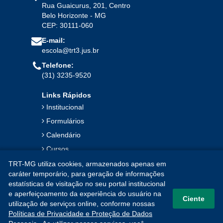
Rua Guaicurus, 201, Centro
Belo Horizonte - MG
CEP: 30111-060
E-mail:
escola@trt3.jus.br
Telefone:
(31) 3235-9520
Links Rápidos
Institucional
Formulários
Calendário
Cursos
Publicações
TRT-MG utiliza cookies, armazenados apenas em
caráter temporário, para geração de informações
Notícias
estatísticas de visitação no seu portal institucional
Contato
e aperfeiçoamento da experiência do usuário na
Ciente
utilização de serviços online, conforme nossas
Mapa do Site
Políticas de Privacidade e Proteção de Dados