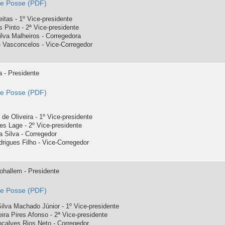
de Posse
itas - 1º Vice-presidente
s Pinto - 2ª Vice-presidente
Silva Malheiros - Corregedora
 Vasconcelos - Vice-Corregedor
a - Presidente
de Posse
de Oliveira - 1º Vice-presidente
s Lage - 2º Vice-presidente
 Silva - Corregedor
rigues Filho - Vice-Corregedor
ohallem - Presidente
de Posse
ilva Machado Júnior - 1º Vice-presidente
ra Pires Afonso - 2ª Vice-presidente
çalves Rios Neto - Corregedor