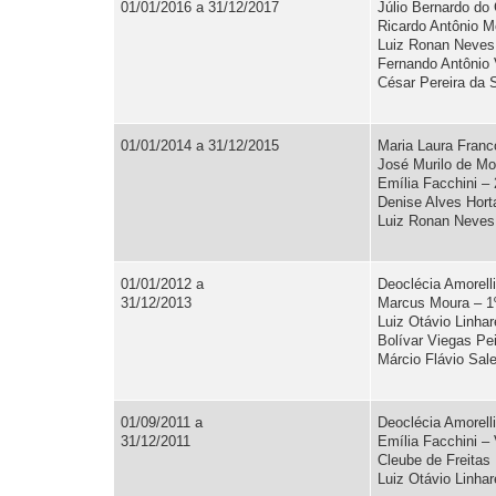
01/01/2016 a 31/12/2017
Júlio Bernardo do
Ricardo Antôn
Luiz Ronan N
Fernando Ant
César Pereira da 
01/01/2014 a 31/12/2015
Maria Laura Franc
José Murilo de Mo
Emília Facchini – 
Denise Alves Hort
Luiz Ronan Neves
01/01/2012 a
Deoclécia Amorelli
31/12/2013
Marcus Moura – 1º
Luiz Otávio Linhar
Bolívar Viegas Pe
Márcio Flávio Sal
01/09/2011 a
Deoclécia Amorelli
31/12/2011
Emília Facchini – 
Cleube de Freitas 
Luiz Otávio Linha