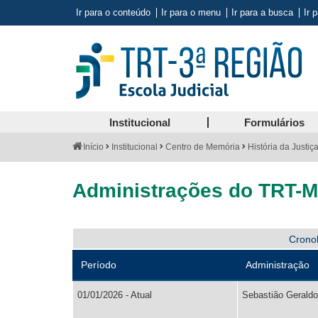
Ir para o conteúdo
Ir para o menu
Ir para a busca
Ir 
Institucional
Formulários
Você
Início
Institucional
Centro de Memória
História da Justiç
está
aqui:
Administrações do TRT-
Aviso
Crono
sobre
Período
Administração
tabelas
com
01/01/2026 - Atual
Sebastião Geraldo 