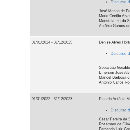
legendas
Discurso 
Esta
José Marlon de Fre
Maria Cecília Alve
página
Maristela Iris da 
possui
Antônio Gomes de
1
tabela(s)
com
01/01/2024 - 31/12/2025
Denise Alves Hort
legenda.
Discurso 
Exibir
legendas
das
Sebastião Geraldo 
tabelas?
Emerson José Alve
Manoel Barbosa da
Antônio Carlos Rod
Saiba
mais
sobre
01/01/2022 - 31/12/2023
Ricardo Antônio M
acessibilidade
em
Discurso 
tabelas
César Pereira da S
com
Rosemary de Olivei
legendas.
Fernando Luiz Gon