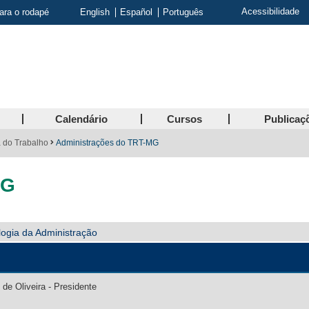
Acessibilidade
para o rodapé
English
Español
Português
Calendário
Cursos
Publicaç
a do Trabalho
Administrações do TRT-MG
MG
logia da Administração
de Oliveira - Presidente