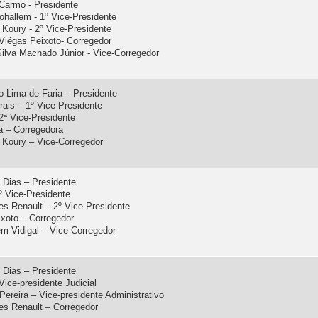
 Carmo - Presidente
io Mohallem - 1º Vice-Presidente
eves Koury - 2º Vice-Presidente
ônio Viégas Peixoto- Corregedor
Silva Machado Júnior - Vice-Corregedor
o Lima de Faria – Presidente
rais – 1º Vice-Presidente
2ª Vice-Presidente
a – Corregedora
 Koury – Vice-Corregedor
 Dias – Presidente
 Vice-Presidente
es Renault – 2º Vice-Presidente
ixoto – Corregedor
em Vidigal – Vice-Corregedor
 Dias – Presidente
Vice-presidente Judicial
Pereira – Vice-presidente Administrativo
res Renault – Corregedor