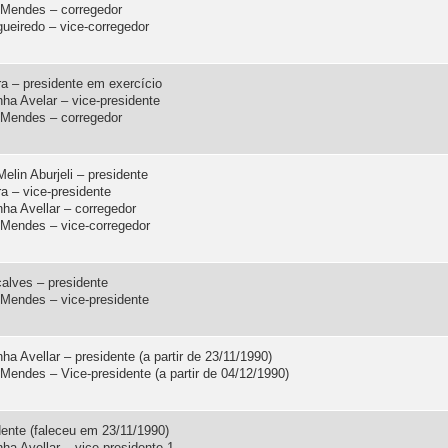
s Mendes – corregedor
gueiredo – vice-corregedor
ra – presidente em exercício
ha Avelar – vice-presidente
s Mendes – corregedor
elin Aburjeli – presidente
a – vice-presidente
ha Avellar – corregedor
s Mendes – vice-corregedor
çalves – presidente
s Mendes – vice-presidente
ha Avellar – presidente (a partir de 23/11/1990)
 Mendes – Vice-presidente (a partir de 04/12/1990)
dente (faleceu em 23/11/1990)
ha Avellar – vice-presidente 1