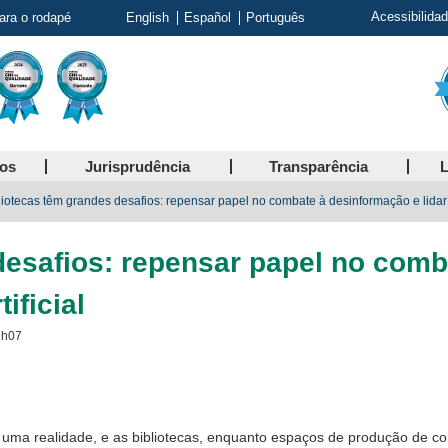
Acessibilida
para o rodapé
English
Español
Português
ços
Jurisprudência
Transparência
L
liotecas têm grandes desafios: repensar papel no combate à desinformação e lidar co
desafios: repensar papel no com
ificial
8h07
 uma realidade, e
as bibliotecas, enquanto espaços de
produção de
co