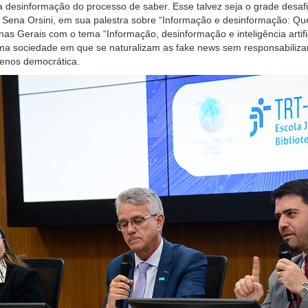
 a
desinformação
do processo de saber.
Esse talvez seja o grade desaf
 Sena Orsini,
em sua palestra sobre
“Informação e desinformação: Qu
inas Gerais
com o tema “Informação, desinformação e inteligência artifi
uma
so
c
iedade em
que se
naturaliz
am
as
fake news sem responsabiliza
enos democrática.