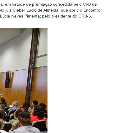
da,
em virtude de premiação concedida pelo
CNJ
de
l
o
juiz
Cléber Lúcio de Almeida,
que abriu o Encontro;
Lúcia Neves Pimenta; pelo p
residente do CRB-6,