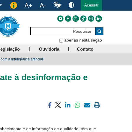
de
Acessar
Pesquisar
Buscar
apenas nesta seção
egislação
Ouvidoria
Contato
m a inteligência artificial
bate à desinformação e
Compartilhar
Compartilhar
Compartilhar
Compartilhar
Compartilhar
Imprimir
via
via
via
via
via
a
facebook
twitter
linkedin
whatsapp
email
página
atual
n
heci
m
ento e de info
rmação
de
qualidade, têm
que