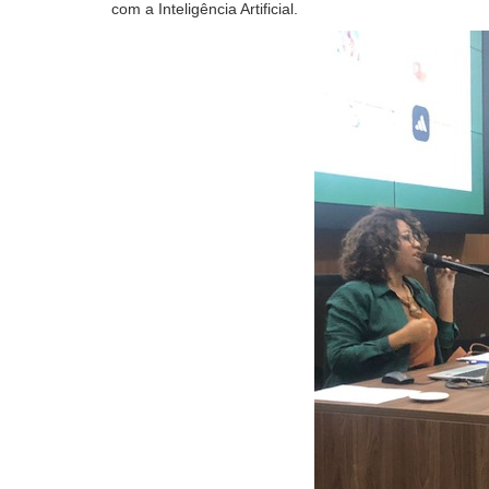
com
a
I
nteligência
A
rtificial
.