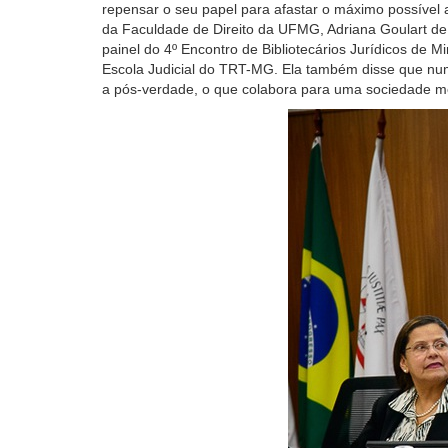
repensar o seu
papel para afastar o máximo possível
leitor
da Faculdade de Direito da UFMG, Adriana Goulart de
de
painel
do 4º Encontro de Bibliotecários Jurídicos de M
tela,
Escola Judicial do TRT-MG.
Ela também disse que n
ignore
a
pós-verdade,
o que cola
bora para uma sociedade m
este
botão.
Ele
é
um
recurso
de
acessibilidade
para
pessoas
com
baixa
visão.