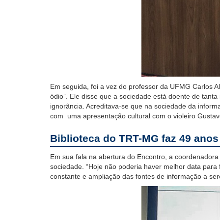
Em seguida,
foi a vez d
o
professor da UFMG Carlos Al
ódio”.
Ele
disse que a sociedade está doente de tanta
ignor
ância. Acreditava-se que na sociedade da informa
com
uma apresentação cultural com o violeiro Gusta
Biblioteca do TRT-MG
faz 49 anos
Em sua fala na abertura do Encontro, a
coordenadora 
so
ciedade
. “Hoje
nã
o
poderia haver melhor data para 
constante e ampl
iação das
fontes de informação a ser