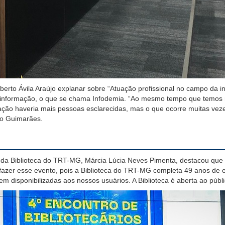
berto Ávila Araújo
explanar sobre
“Atuação profissional no campo da i
 informação,
o que se
chama
I
nfodemia. “Ao me
smo
tempo que temos 
ção haveria mais pessoas esclarecidas, mas o que ocorre muitas vezes 
vo Guimarães.
da Biblioteca do TRT-MG, Márcia Lúcia Neves Pimenta,
destacou que 
fazer esse e
vento,
pois a
Biblioteca do TRT-MG comp
leta
49 a
n
os de 
em disponibilizadas aos nossos usuários.
A
Biblioteca é aberta ao públ