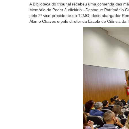
A Biblioteca
do tribunal
recebeu
uma
comenda das mã
Memória do
Poder Judiciário -
D
estaque
P
atrimônio
C
pelo
2º vice-presidente do
TJMG, desembargador
Ren
Álamo Chaves
e pelo diretor
da Escola de Ciência da