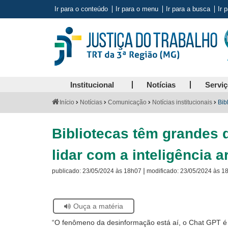
Ir para o conteúdo
Ir para o menu
Ir para a busca
Ir 
Institucional
Notícias
Servi
Você
Início
Notícias
Comunicação
Notícias institucionais
Bib
está
aqui:
Bibliotecas têm grandes 
lidar com a inteligência art
|
publicado:
23/05/2024 às 18h07
modificado:
23/05/2024 às 1
Se
Ouça a matéria
estiver
“
O fenômeno da desinforma
ção está aí,
o Chat GPT é
usando