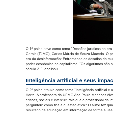
O 1º painel teve como
tema “Desafios jurídicos na era
Gerais (TJMG), Carlos Márcio de Souza Macedo.
O pr
era da desinformação: Enfrentando os desafios do mun
poder econômico no capitalismo. “
Os
algoritmos
são
o
século 21”, analisou.
I
nteligência artificial e seus impa
O 2º painel trouxe como
tema “Inteligência artificial
Horta.
A
professora da UFMG Ana Paula Meneses Alv
críticos, sociais e interculturais que o profissional d
perguntou: como
fica a questão ética? O autor fez qu
resulta
d
o da educação em informação
de forma a usá-