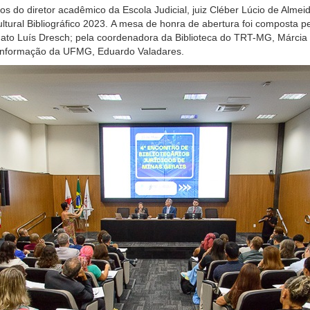
os do
d
iretor acadêmico da Escola Judicial, juiz
Cléber Lúcio de Almei
ultural
B
ibliográfico 2023.
A m
esa de honra
de abertura
foi composta pe
ato Luís Dresch; pela
coordenadora da Biblioteca do TRT-MG, Márcia 
 Informação da UFMG, Eduardo Valadares.