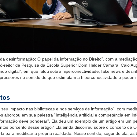
 da desinformação: O papel da informação no Direito”, com a mediação d
ó-reitor de Pesquisa da Escola Superior Dom Helder Câmara, Caio Aug
do digital”,
em que
falou sobre hiperconectividade, fake news e
desin
pressores
no sentido de que estimulam a hiperconectividade e podem
ctos
 e o seu impacto nas bibliotecas e nos serviços de informação”, com m
es
abordou em sua palestra
“Inteligência artificial e competência em 
a informação deve ponderar”.
Ela
deu um exemplo de um artigo em um per
anto
s porcento
desse artigo?
Ela ainda discorreu sobre o
conceito de C
la para modificar a própria realidade. Nesse sentido, segundo ela, as