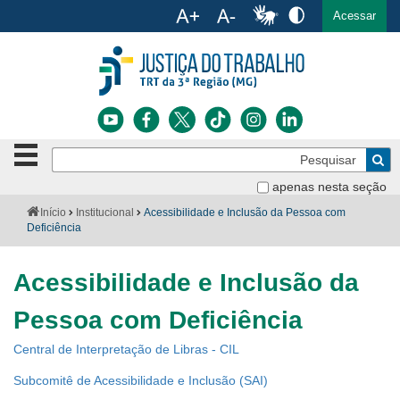
Ac
English
Español
Português
Acessar
Ir para o conteúdo
Ir para o menu
Ir para a busca
Ir para o rodapé
Botão
Pe
de
Bus
navegação
apenas nesta seção
Institucional
-
Você
Início
Institucional
Acessibilidade e Inclusão da Pessoa com
clique
está
Deficiência
Notícias
para
aqui:
abrir
Serviços
ou
Acessibilidade e Inclusão da
fechar
o
Jurisprudência
Pessoa com Deficiência
menu
Central de Interpretação de Libras - CIL
Transparência
Subcomitê de Acessibilidade e Inclusão (SAI)
Legislação