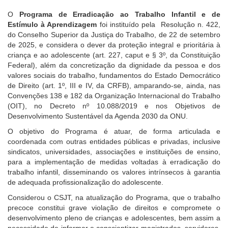
O
Programa de Erradicação ao Trabalho Infantil e de
Ouvidoria
Estímulo à Aprendizagem
foi instituído pela R
esolução n. 422,
do Conselho Superior da Justiça do Trabalho, de 22 de setembro
Contato
de 2025
, e considera o dever da proteção integral e prioritária à
criança e ao adolescente (art. 227, caput e § 3º, da Constituição
Federal), além da concretização da dignidade da pessoa e dos
valores sociais do trabalho, fundamentos do Estado Democrático
de Direito (art. 1º, III e IV, da CRFB), amparando-se, ainda, nas
Convenções 138 e 182 da Organização Internacional do Trabalho
(OIT), no Decreto nº 10.088/2019 e nos Objetivos de
Desenvolvimento Sustentável da Agenda 2030 da ONU.
O objetivo do Programa é atuar, de forma articulada e
coordenada com outras entidades públicas e privadas, inclusive
sindicatos, universidades, associações e instituições de ensino,
para a implementação de medidas voltadas à erradicação do
trabalho infantil, disseminando os valores intrínsecos à garantia
de adequada profissionalização do adolescente.
Considerou o CSJT, na atualização do Programa, que o trabalho
precoce constitui grave violação de direitos e compromete o
desenvolvimento pleno de crianças e adolescentes, bem assim a