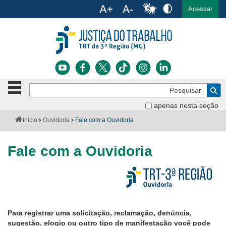
Ac
English
Español
Português
Acessar
Ir para o conteúdo
Ir para o menu
Ir para a busca
Ir para o rodapé
Botão
Pe
de
Bus
navegação
apenas nesta seção
Institucional
-
Você
Início
Ouvidoria
Fale com a Ouvidoria
clique
está
Notícias
para
aqui:
abrir
Fale com a Ouvidoria
Serviços
ou
fechar
o
Jurisprudência
menu
Transparência
Para registrar uma solicitação, reclamação, denúncia,
Legislação
sugestão, elogio ou outro tipo de manifestação você pode