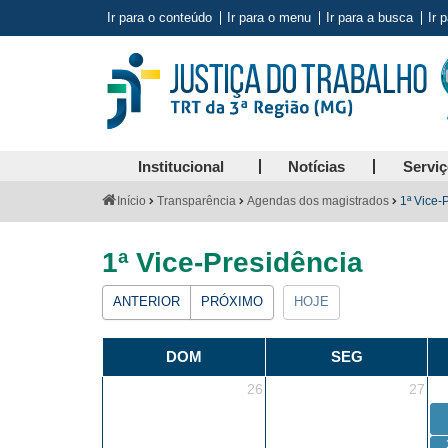
Ir para o conteúdo
Ir para o menu
Ir para a busca
Ir 
Institucional
Notícias
Servi
Você
Início
Transparência
Agendas dos magistrados
1ª Vice-
está
aqui:
1ª Vice-Presidência
ANTERIOR
PRÓXIMO
HOJE
DOM
SEG
26
27