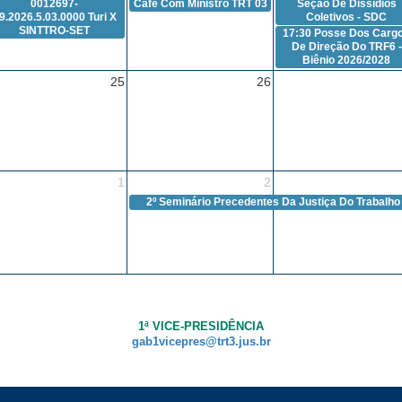
0012697-
Café Com Ministro TRT 03
Seção De Dissídios
9.2026.5.03.0000 Turi X
Coletivos - SDC
SINTTRO-SET
17:30
Posse Dos Carg
De Direção Do TRF6 -
Biênio 2026/2028
25
26
1
2
2º Seminário Precedentes Da Justiça Do Trabalho
1ª VICE-PRESIDÊNCIA
gab1vicepres@trt3.jus.br