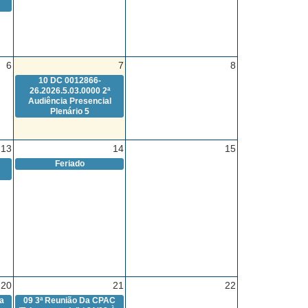
6
7
8
10
DC 0012866-
26.2026.5.03.0000 2ª
Audiência Presencial
Plenário 5
13
14
15
Feriado
20
21
22
a
09
3ª Reunião Da CPAC