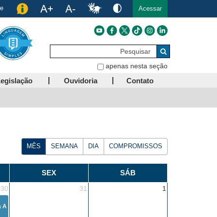
de
Acessar
Pesquisar
Buscar
apenas nesta seção
egislação
Ouvidoria
Contato
MÊS
SEMANA
DIA
COMPROMISSOS
SEX
SÁB
30
31
1
a A