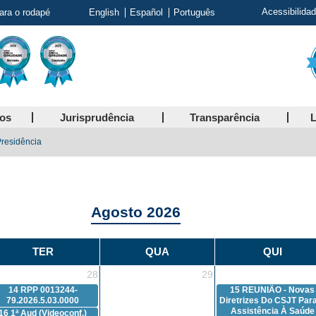
Acessibilida
para o rodapé
English
Español
Português
ços
Jurisprudência
Transparência
L
Presidência
Agosto 2026
TER
QUA
QUI
28
29
14
RPP 0013244-
15
REUNIÃO - Novas
79.2026.5.03.0000
Diretrizes Do CSJT Par
Assistência À Saúde
16
1ª Aud (Videoconf.)