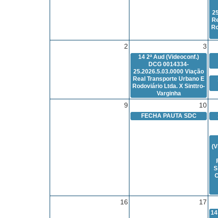
2
Re
Ro
2
3
14
2ª Aud (Videoconf.)
DCG 0014334-
25.2026.5.03.0000 Viação
Real Transporte Urbano E
Rodoviário Ltda. X Sinttro-
Varginha
9
10
FECHA PAUTA SDC
(V
S
C
16
17
14