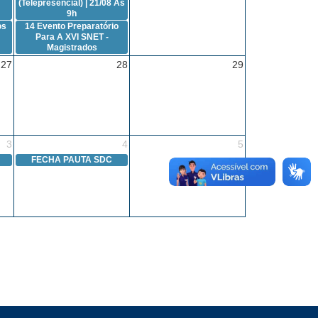
(Telepresencial) | 21/08 Às
9h
os
14
Evento Preparatório
Para A XVI SNET -
Magistrados
27
28
29
3
4
5
FECHA PAUTA SDC