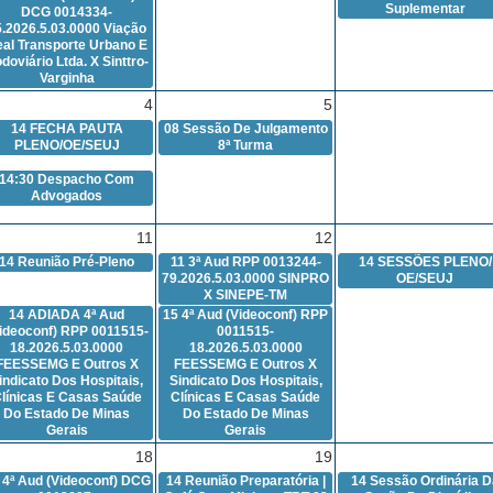
Suplementar
DCG 0014334-
5.2026.5.03.0000 Viação
al Transporte Urbano E
doviário Ltda. X Sinttro-
Varginha
4
5
14
FECHA PAUTA
08
Sessão De Julgamento
PLENO/OE/SEUJ
8ª Turma
14:30
Despacho Com
Advogados
11
12
14
Reunião Pré-Pleno
11
3ª Aud RPP 0013244-
14
SESSÕES PLENO/
79.2026.5.03.0000 SINPRO
OE/SEUJ
X SINEPE-TM
14
ADIADA 4ª Aud
15
4ª Aud (Videoconf) RPP
ideoconf) RPP 0011515-
0011515-
18.2026.5.03.0000
18.2026.5.03.0000
FEESSEMG E Outros X
FEESSEMG E Outros X
indicato Dos Hospitais,
Sindicato Dos Hospitais,
línicas E Casas Saúde
Clínicas E Casas Saúde
Do Estado De Minas
Do Estado De Minas
Gerais
Gerais
18
19
4ª Aud (Videoconf) DCG
14
Reunião Preparatória |
14
Sessão Ordinária D