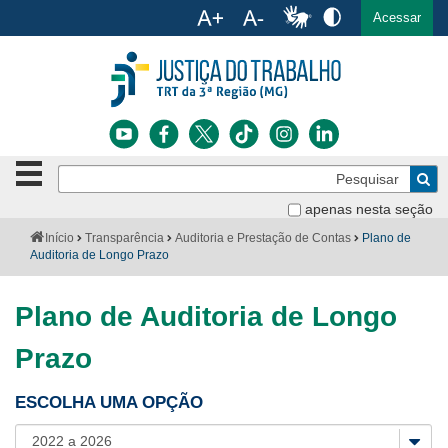
Ac
English
Español
Português
Acessar
Ir para o conteúdo
Ir para o menu
Ir para a busca
Ir para o rodapé
Botão
Pe
de
Bus
navegação
apenas nesta seção
Institucional
-
Você
Início
Transparência
Auditoria e Prestação de Contas
Plano de
clique
está
Auditoria de Longo Prazo
Notícias
para
aqui:
abrir
Serviços
ou
Plano de Auditoria de Longo
fechar
o
Jurisprudência
Prazo
menu
Transparência
ESCOLHA UMA OPÇÃO
Legislação