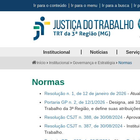
Ir para o conteúdo
Ir para o menu
Ir para a busca
Ir 
Institucional
Notícias
Servi
Você
Início
Institucional
Governança e Estratégia
Normas
está
aqui:
Normas
Resolução n. 1, de 12 de janeiro de 2026
- Atua
Portaria GP n. 2, de 12/1/2026
- Designa, até 31
Trabalho da 3ª Região, e define suas atribuições
Resolução CSJT n. 388, de 30/08/2024
- Aprova
Resolução CSJT n. 387, de 30/08/2024
-
Instit
Trabalho.