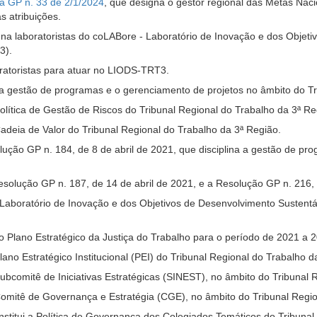
ia GP n. 33 de 2/1/2024
, que designa o gestor regional das Metas Naci
s atribuições.
na laboratoristas do coLABore - Laboratório de Inovação e dos Objeti
3).
ratoristas para atuar no LIODS-TRT3.
 a gestão de programas e o gerenciamento de projetos no âmbito do Tr
 Política de Gestão de Riscos do Tribunal Regional do Trabalho da 3ª Re
Cadeia de Valor do Tribunal Regional do Trabalho da 3ª Região.
lução GP n. 184, de 8 de abril de 2021, que disciplina a gestão de p
Resolução GP n. 187, de 14 de abril de 2021, e a Resolução GP n. 21
 o Laboratório de Inovação e dos Objetivos de Desenvolvimento Sustent
o Plano Estratégico da Justiça do Trabalho para o período de 2021 a 
 Plano Estratégico Institucional (PEI) do Tribunal Regional do Trabalho 
 Subcomitê de Iniciativas Estratégicas (SINEST), no âmbito do Tribunal
 Comitê de Governança e Estratégia (CGE), no âmbito do Tribunal Regi
Institui a Política de Governança dos Colegiados Temáticos do Tribunal