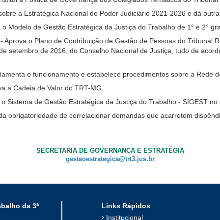
sobre a Estratégica Nacional do Poder Judiciário 2021-2026 e dá outra
 o Modelo de Gestão Estratégica da Justiça do Trabalho de 1° e 2° gra
- Aprova o Plano de Contribuição de Gestão de Pessoas do Tribunal R
9 de setembro de 2016, do Conselho Nacional de Justiça, tudo de acord
lamenta o funcionamento e estabelece procedimentos sobre a Rede de
va a Cadeia de Valor do TRT-MG.
ui o Sistema de Gestão Estratégica da Justiça do Trabalho - SIGEST no 
da obrigatoriedade de correlacionar demandas que acarretem dispêndi
SECRETARIA DE GOVERNANÇA E ESTRATÉGIA
gestaoestrategica@trt3.jus.br
abalho da 3ª
Links Rápidos
Institucional