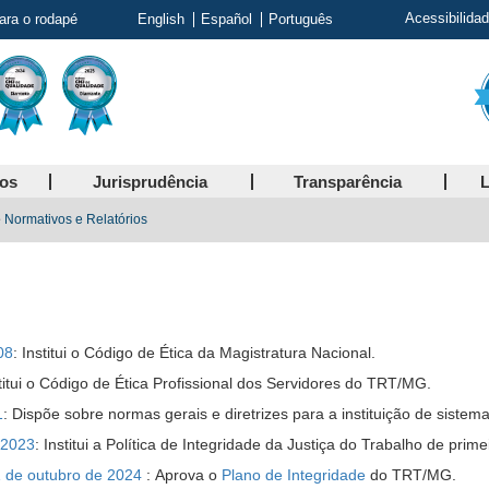
Acessibilida
para o rodapé
English
Español
Português
ços
Jurisprudência
Transparência
L
Normativos e Relatórios
08
: Institui o Código de Ética da Magistratura Nacional.
stitui o Código de Ética Profissional dos Servidores do TRT/MG.
1
: Dispõe sobre normas gerais e diretrizes para a instituição de sistem
 2023
: Institui a Política de Integridade da Justiça do Trabalho de prim
1 de outubro de 2024
: Aprova o
Plano de Integridade
do TRT/MG.