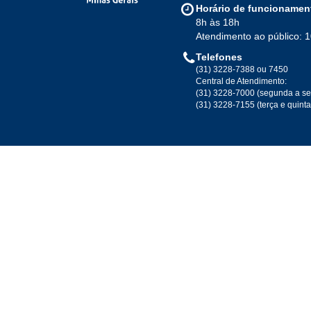
Horário de funcionamen
8h às 18h
Atendimento ao público: 
Telefones
(31) 3228-7388 ou 7450
Central de Atendimento:
(31) 3228-7000 (segunda a se
(31) 3228-7155 (terça e quint