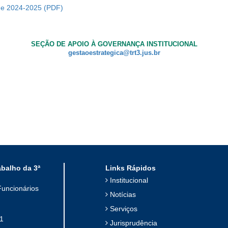
ade 2024-2025
SEÇÃO DE APOIO À GOVERNANÇA INSTITUCIONAL
gestaoestrategica@trt3.jus.br
abalho da 3ª
Links Rápidos
Institucional
Funcionários
Notícias
Serviços
1
Jurisprudência