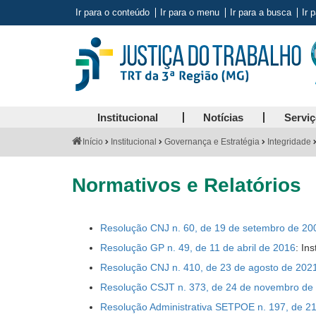
Ir para o conteúdo
Ir para o menu
Ir para a busca
Ir 
Institucional
Notícias
Servi
Você
Início
Institucional
Governança e Estratégia
Integridade
está
aqui:
Normativos e Relatórios
Resolução CNJ n. 60, de 19 de setembro de 20
Resolução GP n. 49, de 11 de abril de 2016
: In
Resolução CNJ n. 410, de 23 de agosto de 202
Resolução CSJT n. 373, de 24 de novembro de
Resolução Administrativa SETPOE n. 197, de 2