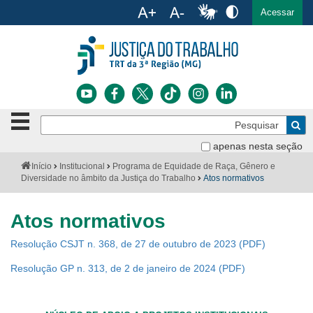
Ac
English
Español
Português
Acessar
Ir para o conteúdo
Ir para o menu
Ir para a busca
Ir para o rodapé
Botão
Pe
de
Bus
navegação
apenas nesta seção
Institucional
-
Você
Início
Institucional
Programa de Equidade de Raça, Gênero e
clique
está
Diversidade no âmbito da Justiça do Trabalho
Atos normativos
Notícias
para
aqui:
abrir
Serviços
ou
Atos normativos
fechar
o
Jurisprudência
Resolução CSJT n. 368, de 27 de outubro de 2023
menu
Resolução GP n. 313, de 2 de janeiro de 2024
Transparência
Legislação