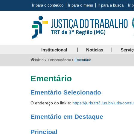
Ir para o conteúdo
Ir para o menu
Ir para a busca
Ir 
Institucional
Notícias
Servi
Você
Início
Jurisprudência
Ementário
está
aqui:
Ementário
Ementário Selecionado
O endereço do link é:
https://juris.trt3.jus.br/juris/c
Ementário em Destaque
Principal