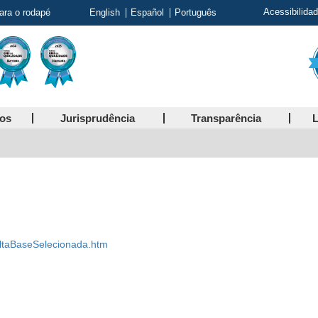
Acessibilida
para o rodapé
English
Español
Português
ços
Jurisprudência
Transparência
L
onsultaBaseSelecionada.htm