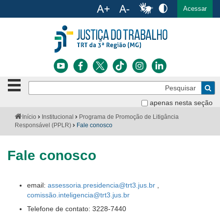
Ac
English
Español
Português
Acessar
Ir para o conteúdo
Ir para o menu
Ir para a busca
Ir para o rodapé
Botão
Pe
de
Bus
navegação
apenas nesta seção
Institucional
-
Você
Início
Institucional
Programa de Promoção de Litigância
clique
está
Responsável (PPLR)
Fale conosco
Notícias
para
aqui:
abrir
Serviços
ou
Fale conosco
fechar
o
Jurisprudência
menu
email:
assessoria.presidencia@trt3.jus.br
,
Transparência
comissão.inteligencia@trt3.jus.br
Telefone de contato: 3228-7440
Legislação