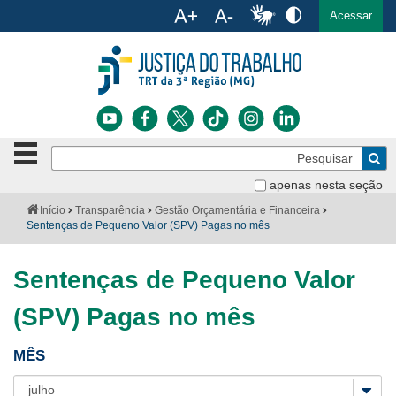
Ac
English
Español
Português
Acessar
Ir para o conteúdo
Ir para o menu
Ir para a busca
Ir para o rodapé
Botão
Pe
de
Bus
navegação
apenas nesta seção
Institucional
-
Você
Início
Transparência
Gestão Orçamentária e Financeira
clique
está
Sentenças de Pequeno Valor (SPV) Pagas no mês
Notícias
para
aqui:
abrir
Serviços
ou
Sentenças de Pequeno Valor
fechar
o
Jurisprudência
(SPV) Pagas no mês
menu
Transparência
MÊS
Legislação