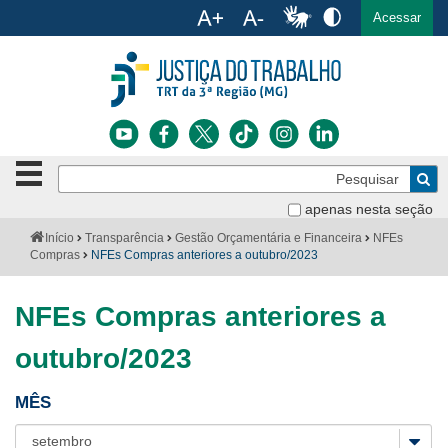
Ac
English
Español
Português
Acessar
Ir para o conteúdo
Ir para o menu
Ir para a busca
Ir para o rodapé
Botão
Pe
de
Bus
navegação
apenas nesta seção
Institucional
-
Você
Início
Transparência
Gestão Orçamentária e Financeira
NFEs
clique
está
Compras
NFEs Compras anteriores a outubro/2023
Notícias
para
aqui:
abrir
Serviços
ou
NFEs Compras anteriores a
fechar
o
Jurisprudência
outubro/2023
menu
Transparência
MÊS
Legislação