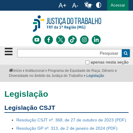
Ac
English
Español
Português
Acessar
Ir para o conteúdo
Ir para o menu
Ir para a busca
Ir para o rodapé
Botão
Pe
de
Bus
navegação
apenas nesta seção
Institucional
-
Você
Início
Institucional
Programa de Equidade de Raça, Gênero e
clique
está
Diversidade no âmbito da Justiça do Trabalho
Legislação
Notícias
para
aqui:
abrir
Serviços
ou
Legislação
fechar
o
Jurisprudência
Legislação CSJT
menu
Transparência
Resolução CSJT nº. 368, de 27 de outubro de 2023
Resolução GP nº. 313, de 2 de janeiro de 2024
Legislação