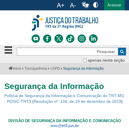
Ac
English
Español
Português
Acessar
Ir para o conteúdo
Ir para o menu
Ir para a busca
Ir para o rodapé
Botão
Pe
de
Bus
navegação
apenas nesta seção
Institucional
-
Você
Início
Transparência
LGPD
Segurança da Informação
clique
está
Notícias
para
aqui:
abrir
Segurança da Informação
Serviços
ou
fechar
Política de Segurança da Informação e Comunicação do TRT-MG
o
Jurisprudência
- POSIC-TRT3
(
Resolução nº. 134, de 19 de dezembro de 2019
)
menu
Transparência
DIVISÃO DE SEGURANÇA DA INFORMAÇÃO E COMUNICAÇÃO
Legislação
sinc@trt3.jus.br