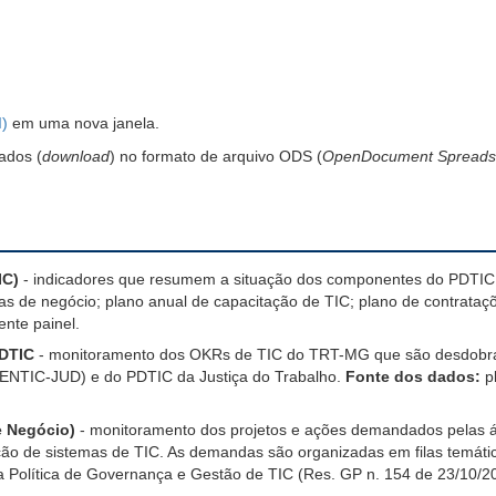
I)
em uma nova janela.
ados (
download
) no formato de arquivo ODS (
OpenDocument Spreads
IC)
- indicadores que resumem a situação dos componentes do PDTIC: o
eas de negócio; plano anual de capacitação de TIC; plano de contrata
nte painel.
PDTIC
- monitoramento dos OKRs de TIC do TRT-MG que são desdobramen
 (ENTIC-JUD) e do PDTIC da Justiça do Trabalho.
Fonte dos dados:
pl
de Negócio)
- monitoramento dos projetos e ações demandados pelas áre
o de sistemas de TIC. As demandas são organizadas em filas temática
da Política de Governança e Gestão de TIC (Res. GP n. 154 de 23/10/2