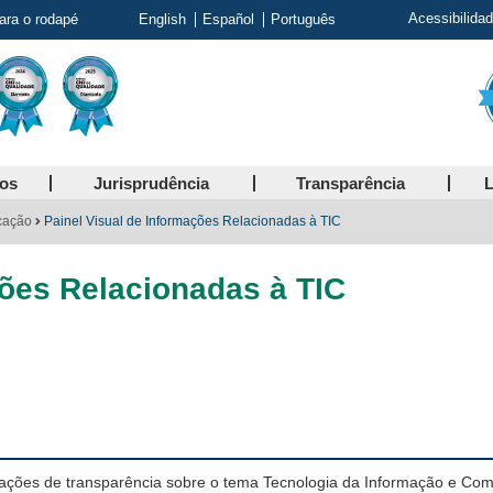
Acessibilida
para o rodapé
English
Español
Português
ços
Jurisprudência
Transparência
L
cação
Painel Visual de Informações Relacionadas à TIC
ções Relacionadas à TIC
rmações de transparência sobre o tema Tecnologia da Informação e Co