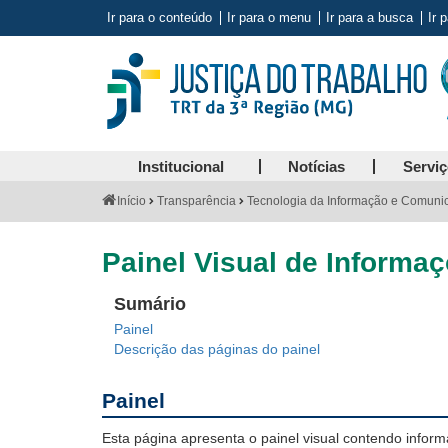
Ir para o conteúdo
Ir para o menu
Ir para a busca
Ir 
Institucional
Notícias
Servi
Você
Início
Transparência
Tecnologia da Informação e Comuni
está
aqui:
Painel Visual de Informa
Sumário
Painel
Descrição das páginas do painel
Painel
Esta página apresenta o painel visual contendo info