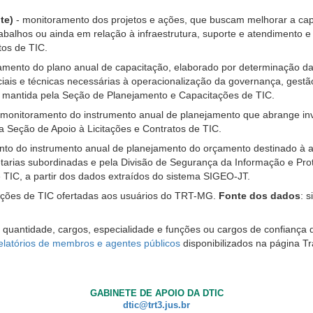
te)
- monitoramento dos projetos e ações, que buscam melhorar a cap
abalhos ou ainda em relação à infraestrutura, suporte e atendimento
tos de TIC.
amento do plano anual de capacitação, elaborado por determinação da
iais e técnicas necessárias à operacionalização da governança, gestão
a mantida pela Seção de Planejamento e Capacitações de TIC.
 monitoramento do instrumento anual de planejamento que abrange inv
a Seção de Apoio à Licitações e Contratos de TIC.
to do instrumento anual de planejamento do orçamento destinado à a
retarias subordinadas e pela Divisão de Segurança da Informação e P
 TIC, a partir dos dados extraídos do sistema SIGEO-JT.
uções de TIC ofertadas aos usuários do TRT-MG.
Fonte dos dados
: 
quantidade, cargos, especialidade e funções ou cargos de confiança 
elatórios de membros e agentes públicos
disponibilizados na página 
GABINETE DE APOIO DA DTIC
dtic@trt3.jus.br