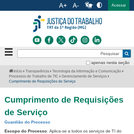
Ac
English
Español
Português
Acessar
Ir para o conteúdo
Ir para o menu
Ir para a busca
Ir para o rodapé
Botão
Pe
de
Bus
navegação
apenas nesta seção
Institucional
-
Você
Início
Transparência
Tecnologia da Informação e Comunicação
clique
está
Processos de Trabalho de TIC
Gerenciamento de Serviços
Notícias
para
aqui:
Cumprimento de Requisições de Serviço
abrir
Serviços
ou
fechar
Cumprimento de Requisições
o
Jurisprudência
menu
de Serviço
Transparência
Guardião do Processo
Legislação
Escopo do Processo
: Aplica-se a todos os serviços de TI do