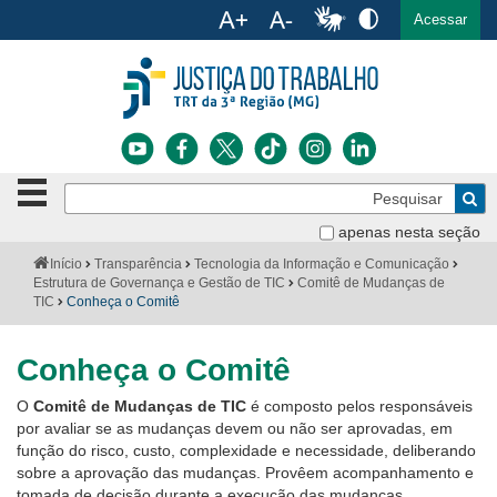
Ac
English
Español
Português
Acessar
Ir para o conteúdo
Ir para o menu
Ir para a busca
Ir para o rodapé
Botão
Pe
de
Bus
navegação
apenas nesta seção
Institucional
-
Você
Início
Transparência
Tecnologia da Informação e Comunicação
clique
está
Estrutura de Governança e Gestão de TIC
Comitê de Mudanças de
Notícias
para
aqui:
TIC
Conheça o Comitê
abrir
Serviços
ou
fechar
Conheça o Comitê
o
Jurisprudência
menu
O
Comitê de Mudanças de TIC
é composto pelos responsáveis
por avaliar se as mudanças devem ou não ser aprovadas, em
Transparência
função do risco, custo, complexidade e necessidade, deliberando
sobre a aprovação das mudanças. Provêem acompanhamento e
Legislação
tomada de decisão durante a execução das mudanças.