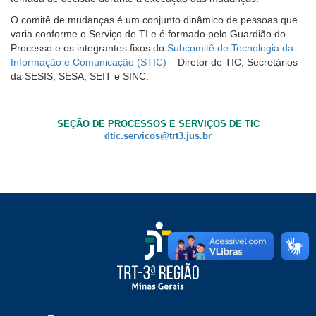
O comitê de mudanças é um conjunto dinâmico de pessoas que
Ouvidoria
varia conforme o Serviço de TI e é formado pelo Guardião do
Processo e os integrantes fixos do
Subcomitê de Tecnologia da
Contato
Informação e Comunicação (STIC)
– Diretor de TIC, Secretários
da SESIS, SESA, SEIT e SINC.
SEÇÃO DE PROCESSOS E SERVIÇOS DE TIC
dtic.servicos@trt3.jus.br