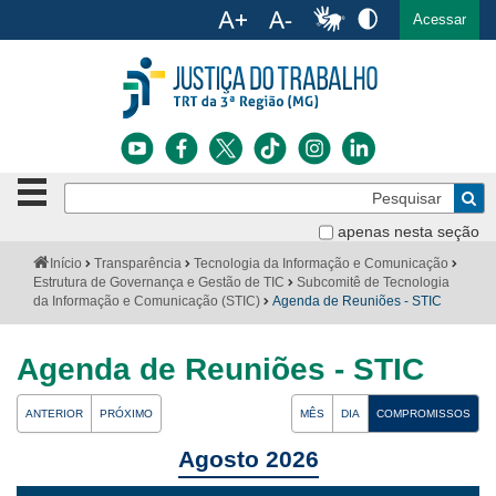
Ac
English
Español
Português
Acessar
Ir para o conteúdo
Ir para o menu
Ir para a busca
Ir para o rodapé
Botão
Pe
de
Bus
navegação
apenas nesta seção
Institucional
-
Você
Início
Transparência
Tecnologia da Informação e Comunicação
clique
está
Estrutura de Governança e Gestão de TIC
Subcomitê de Tecnologia
Notícias
para
aqui:
da Informação e Comunicação (STIC)
Agenda de Reuniões - STIC
abrir
Serviços
ou
fechar
Agenda de Reuniões - STIC
o
Jurisprudência
menu
ANTERIOR
PRÓXIMO
MÊS
DIA
COMPROMISSOS
Transparência
Agosto 2026
Legislação