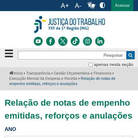
Ac
English
Español
Português
Acessar
Ir para o conteúdo
Ir para o menu
Ir para a busca
Ir para o rodapé
Botão
Pe
de
Bus
navegação
apenas nesta seção
Institucional
-
Você
Início
Transparência
Gestão Orçamentária e Financeira
clique
está
Execução Mensal da Despesa e Receita
Relação de notas de
Notícias
para
aqui:
empenho emitidas, reforços e anulações
abrir
Serviços
ou
fechar
Relação de notas de empenho
o
Jurisprudência
menu
emitidas, reforços e anulações
Transparência
ANO
Legislação